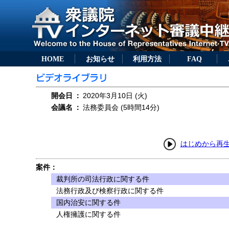
HOME
お知らせ
利用方法
FAQ
開会日
：
2020年3月10日 (火)
会議名
：
法務委員会 (5時間14分)
はじめから再
案件：
裁判所の司法行政に関する件
法務行政及び検察行政に関する件
国内治安に関する件
人権擁護に関する件