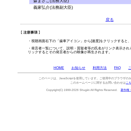
森まさこ(法務大臣)
義家弘介(法務副大臣)
戻る
・視聴画面右下の「歯車アイコン」から[速度]をクリックすると
・発言者一覧について、説明・質疑者等の氏名がリンク表示され
リックするとその発言者からの映像が再生されます。
HOME
お知らせ
利用方法
FAQ
このページは、JavaScriptを使用しています。ご使用中のブラウザのJa
このホームページに関するお問い合わせは
こ
Copyright(C) 1999-2026 Shugiin All Rights Reserved.
著作権