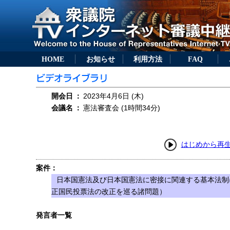
HOME
お知らせ
利用方法
FAQ
開会日
：
2023年4月6日 (木)
会議名
：
憲法審査会 (1時間34分)
はじめから再
案件：
日本国憲法及び日本国憲法に密接に関連する基本法制
正国民投票法の改正を巡る諸問題）
発言者一覧