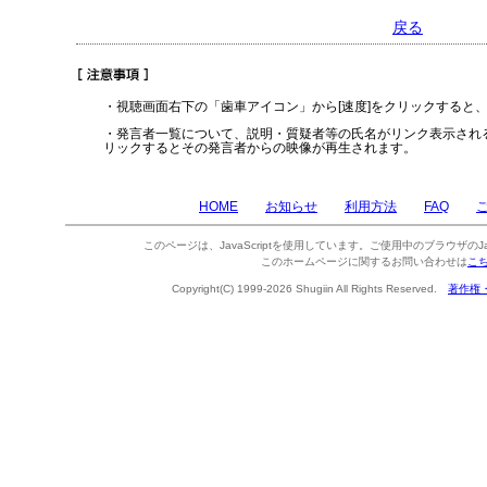
戻る
・視聴画面右下の「歯車アイコン」から[速度]をクリックすると
・発言者一覧について、説明・質疑者等の氏名がリンク表示され
リックするとその発言者からの映像が再生されます。
HOME
お知らせ
利用方法
FAQ
このページは、JavaScriptを使用しています。ご使用中のブラウザのJa
このホームページに関するお問い合わせは
こ
Copyright(C) 1999-2026 Shugiin All Rights Reserved.
著作権