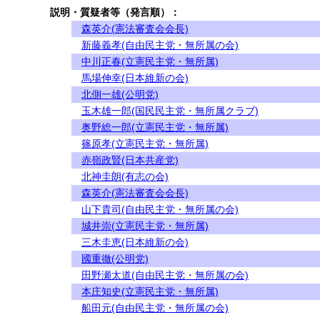
説明・質疑者等（発言順）：
森英介(憲法審査会会長)
新藤義孝(自由民主党・無所属の会)
中川正春(立憲民主党・無所属)
馬場伸幸(日本維新の会)
北側一雄(公明党)
玉木雄一郎(国民民主党・無所属クラブ)
奥野総一郎(立憲民主党・無所属)
篠原孝(立憲民主党・無所属)
赤嶺政賢(日本共産党)
北神圭朗(有志の会)
森英介(憲法審査会会長)
山下貴司(自由民主党・無所属の会)
城井崇(立憲民主党・無所属)
三木圭恵(日本維新の会)
國重徹(公明党)
田野瀬太道(自由民主党・無所属の会)
本庄知史(立憲民主党・無所属)
船田元(自由民主党・無所属の会)