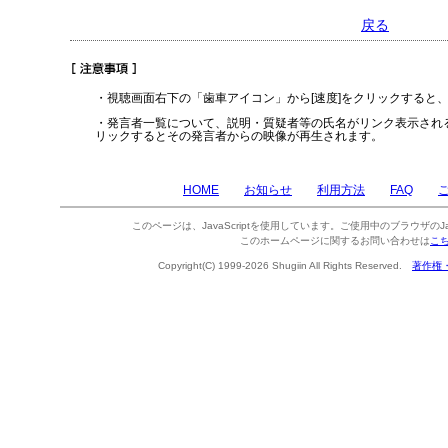
戻る
・視聴画面右下の「歯車アイコン」から[速度]をクリックすると
・発言者一覧について、説明・質疑者等の氏名がリンク表示され
リックするとその発言者からの映像が再生されます。
HOME
お知らせ
利用方法
FAQ
このページは、JavaScriptを使用しています。ご使用中のブラウザのJa
このホームページに関するお問い合わせは
こ
Copyright(C) 1999-2026 Shugiin All Rights Reserved.
著作権