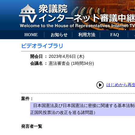
HOME
お知らせ
利用方法
FAQ
開会日
：
2023年4月6日 (木)
会議名
：
憲法審査会 (1時間34分)
はじめから再
案件：
日本国憲法及び日本国憲法に密接に関連する基本法制
正国民投票法の改正を巡る諸問題）
発言者一覧