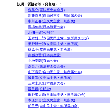
説明・質疑者等（発言順）：
森英介(憲法審査会会長)
新藤義孝(自由民主党・無所属の会)
中川正春(立憲民主党・無所属)
馬場伸幸(日本維新の会)
北側一雄(公明党)
玉木雄一郎(国民民主党・無所属クラブ)
奥野総一郎(立憲民主党・無所属)
篠原孝(立憲民主党・無所属)
赤嶺政賢(日本共産党)
北神圭朗(有志の会)
森英介(憲法審査会会長)
山下貴司(自由民主党・無所属の会)
城井崇(立憲民主党・無所属)
三木圭恵(日本維新の会)
國重徹(公明党)
田野瀬太道(自由民主党・無所属の会)
本庄知史(立憲民主党・無所属)
船田元(自由民主党・無所属の会)