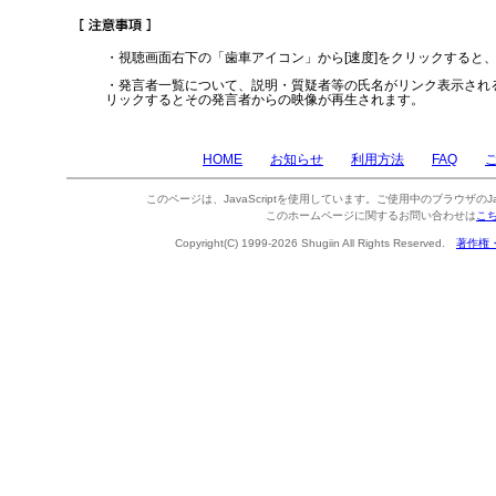
・視聴画面右下の「歯車アイコン」から[速度]をクリックすると
・発言者一覧について、説明・質疑者等の氏名がリンク表示され
リックするとその発言者からの映像が再生されます。
HOME
お知らせ
利用方法
FAQ
このページは、JavaScriptを使用しています。ご使用中のブラウザのJa
このホームページに関するお問い合わせは
こ
Copyright(C) 1999-2026 Shugiin All Rights Reserved.
著作権