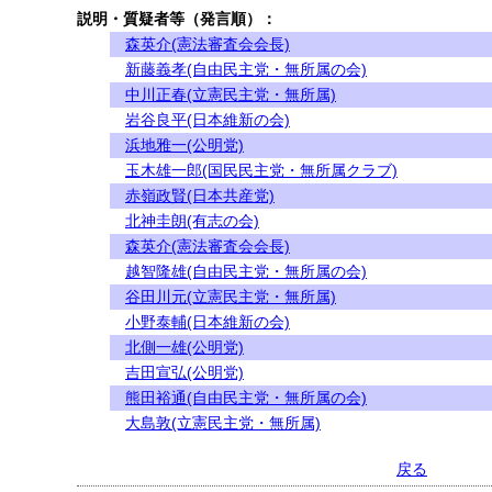
説明・質疑者等（発言順）：
森英介(憲法審査会会長)
新藤義孝(自由民主党・無所属の会)
中川正春(立憲民主党・無所属)
岩谷良平(日本維新の会)
浜地雅一(公明党)
玉木雄一郎(国民民主党・無所属クラブ)
赤嶺政賢(日本共産党)
北神圭朗(有志の会)
森英介(憲法審査会会長)
越智隆雄(自由民主党・無所属の会)
谷田川元(立憲民主党・無所属)
小野泰輔(日本維新の会)
北側一雄(公明党)
吉田宣弘(公明党)
熊田裕通(自由民主党・無所属の会)
大島敦(立憲民主党・無所属)
戻る