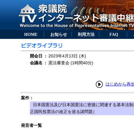
HOME
お知らせ
利用方法
FAQ
開会日
：
2023年4月13日 (木)
会議名
：
憲法審査会 (1時間40分)
はじめから再
案件：
日本国憲法及び日本国憲法に密接に関連する基本法制
正国民投票法の改正を巡る諸問題）
発言者一覧