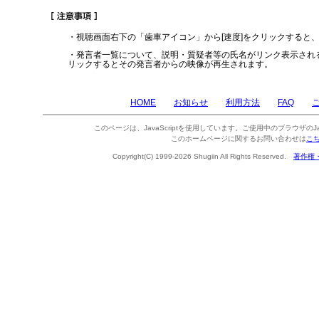
・視聴画面右下の「歯車アイコン」から[速度]をクリックすると
・発言者一覧について、説明・質疑者等の氏名がリンク表示され
リックするとその発言者からの映像が再生されます。
HOME
お知らせ
利用方法
FAQ
このページは、JavaScriptを使用しています。ご使用中のブラウザのJa
このホームページに関するお問い合わせは
こ
Copyright(C) 1999-2026 Shugiin All Rights Reserved.
著作権