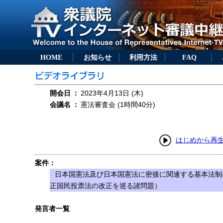
HOME
お知らせ
利用方法
FAQ
開会日
：
2023年4月13日 (木)
会議名
：
憲法審査会 (1時間40分)
はじめから再
案件：
日本国憲法及び日本国憲法に密接に関連する基本法制
正国民投票法の改正を巡る諸問題）
発言者一覧