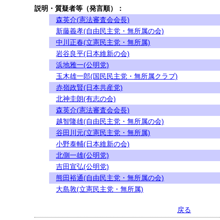
説明・質疑者等（発言順）：
森英介(憲法審査会会長)
新藤義孝(自由民主党・無所属の会)
中川正春(立憲民主党・無所属)
岩谷良平(日本維新の会)
浜地雅一(公明党)
玉木雄一郎(国民民主党・無所属クラブ)
赤嶺政賢(日本共産党)
北神圭朗(有志の会)
森英介(憲法審査会会長)
越智隆雄(自由民主党・無所属の会)
谷田川元(立憲民主党・無所属)
小野泰輔(日本維新の会)
北側一雄(公明党)
吉田宣弘(公明党)
熊田裕通(自由民主党・無所属の会)
大島敦(立憲民主党・無所属)
戻る