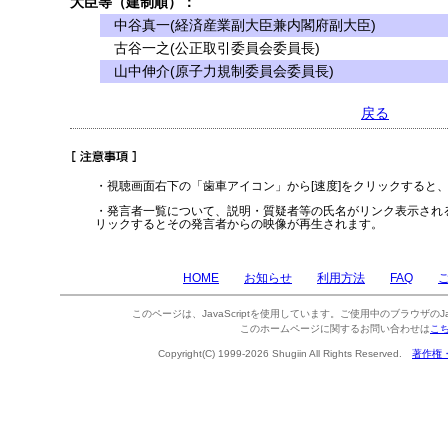
大臣等（建制順）：
中谷真一(経済産業副大臣兼内閣府副大臣)
古谷一之(公正取引委員会委員長)
山中伸介(原子力規制委員会委員長)
戻る
・視聴画面右下の「歯車アイコン」から[速度]をクリックすると
・発言者一覧について、説明・質疑者等の氏名がリンク表示され
リックするとその発言者からの映像が再生されます。
HOME
お知らせ
利用方法
FAQ
このページは、JavaScriptを使用しています。ご使用中のブラウザのJa
このホームページに関するお問い合わせは
こ
Copyright(C) 1999-2026 Shugiin All Rights Reserved.
著作権