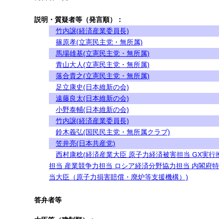
説明・質疑者等（発言順）：
竹内譲(経済産業委員長)
篠原孝(立憲民主党・無所属)
馬場雄基(立憲民主党・無所属)
青山大人(立憲民主党・無所属)
落合貴之(立憲民主党・無所属)
足立康史(日本維新の会)
遠藤良太(日本維新の会)
小野泰輔(日本維新の会)
竹内譲(経済産業委員長)
鈴木義弘(国民民主党・無所属クラブ)
笠井亮(日本共産党)
西村康稔(経済産業大臣 原子力経済被害担当 GX実行
担当 産業競争力担当 ロシア経済分野協力担当 内閣府
当大臣（原子力損害賠償・廃炉等支援機構）)
答弁者等