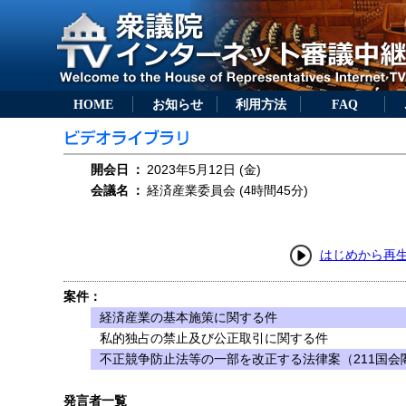
HOME
お知らせ
利用方法
FAQ
開会日
：
2023年5月12日 (金)
会議名
：
経済産業委員会 (4時間45分)
はじめから再
案件：
経済産業の基本施策に関する件
私的独占の禁止及び公正取引に関する件
不正競争防止法等の一部を改正する法律案（211国会閣
発言者一覧