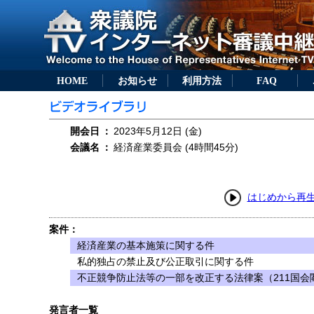
HOME
お知らせ
利用方法
FAQ
開会日
：
2023年5月12日 (金)
会議名
：
経済産業委員会 (4時間45分)
はじめから再
案件：
経済産業の基本施策に関する件
私的独占の禁止及び公正取引に関する件
不正競争防止法等の一部を改正する法律案（211国会閣
発言者一覧