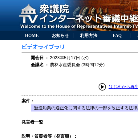
HOME
お知らせ
利用方法
FAQ
開会日
：
2023年5月17日 (水)
会議名
：
農林水産委員会 (3時間12分)
はじめから再
案件：
遊漁船業の適正化に関する法律の一部を改正する法律案
発言者一覧
説明・質疑者等（発言順）：