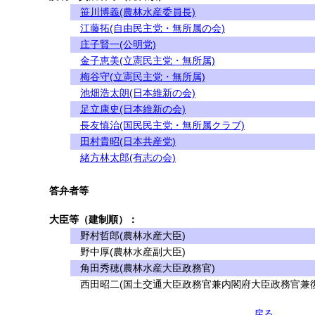
笹川博義(農林水産委員長)
江藤拓(自由民主党・無所属の会)
庄子賢一(公明党)
金子恵美(立憲民主党・無所属)
梅谷守(立憲民主党・無所属)
池畑浩太朗(日本維新の会)
足立康史(日本維新の会)
長友慎治(国民民主党・無所属クラブ)
田村貴昭(日本共産党)
緒方林太郎(有志の会)
答弁者等
大臣等（建制順）：
野村哲郎(農林水産大臣)
野中厚(農林水産副大臣)
角田秀穂(農林水産大臣政務官)
西田昭二(国土交通大臣政務官兼内閣府大臣政務官兼復
戻る