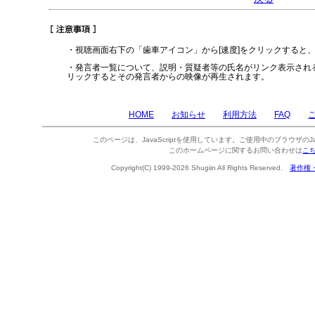
・視聴画面右下の「歯車アイコン」から[速度]をクリックすると
・発言者一覧について、説明・質疑者等の氏名がリンク表示され
リックするとその発言者からの映像が再生されます。
HOME
お知らせ
利用方法
FAQ
このページは、JavaScriptを使用しています。ご使用中のブラウザのJa
このホームページに関するお問い合わせは
こ
Copyright(C) 1999-2026 Shugiin All Rights Reserved.
著作権