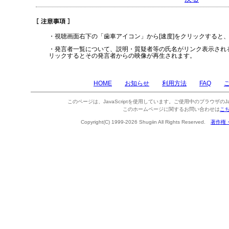
・視聴画面右下の「歯車アイコン」から[速度]をクリックすると
・発言者一覧について、説明・質疑者等の氏名がリンク表示され
リックするとその発言者からの映像が再生されます。
HOME
お知らせ
利用方法
FAQ
このページは、JavaScriptを使用しています。ご使用中のブラウザのJa
このホームページに関するお問い合わせは
こ
Copyright(C) 1999-2026 Shugiin All Rights Reserved.
著作権