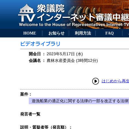
HOME
お知らせ
利用方法
FAQ
開会日
：
2023年5月17日 (水)
会議名
：
農林水産委員会 (3時間12分)
はじめから再
案件：
遊漁船業の適正化に関する法律の一部を改正する法律案
発言者一覧
説明・質疑者等（発言順）：