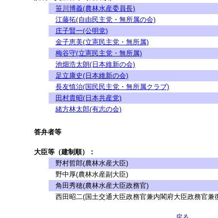
笹川博義(農林水産委員長)
江藤拓(自由民主党・無所属の会)
庄子賢一(公明党)
金子恵美(立憲民主党・無所属)
梅谷守(立憲民主党・無所属)
池畑浩太朗(日本維新の会)
足立康史(日本維新の会)
長友慎治(国民民主党・無所属クラブ)
田村貴昭(日本共産党)
緒方林太郎(有志の会)
答弁者等
大臣等（建制順）：
野村哲郎(農林水産大臣)
野中厚(農林水産副大臣)
角田秀穂(農林水産大臣政務官)
西田昭二(国土交通大臣政務官兼内閣府大臣政務官兼復
戻る