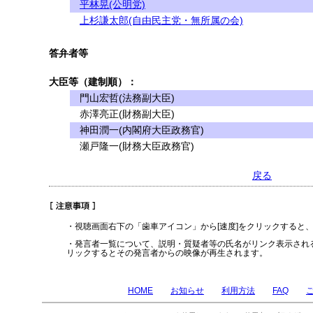
平林晃(公明党)
上杉謙太郎(自由民主党・無所属の会)
答弁者等
大臣等（建制順）：
門山宏哲(法務副大臣)
赤澤亮正(財務副大臣)
神田潤一(内閣府大臣政務官)
瀬戸隆一(財務大臣政務官)
戻る
・視聴画面右下の「歯車アイコン」から[速度]をクリックすると
・発言者一覧について、説明・質疑者等の氏名がリンク表示され
リックするとその発言者からの映像が再生されます。
HOME
お知らせ
利用方法
FAQ