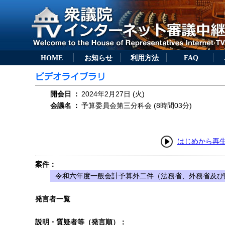
HOME
お知らせ
利用方法
FAQ
開会日
：
2024年2月27日 (火)
会議名
：
予算委員会第三分科会 (8時間03分)
はじめから再
案件：
令和六年度一般会計予算外二件（法務省、外務省及び
発言者一覧
説明・質疑者等（発言順）：