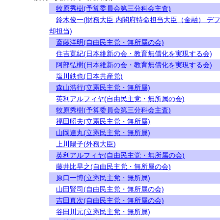
牧原秀樹(予算委員会第三分科会主査)
鈴木俊一(財務大臣 内閣府特命担当大臣（金融） デ
却担当)
斎藤洋明(自由民主党・無所属の会)
住吉寛紀(日本維新の会・教育無償化を実現する会)
阿部弘樹(日本維新の会・教育無償化を実現する会)
塩川鉄也(日本共産党)
森山浩行(立憲民主党・無所属)
英利アルフィヤ(自由民主党・無所属の会)
牧原秀樹(予算委員会第三分科会主査)
福田昭夫(立憲民主党・無所属)
山岡達丸(立憲民主党・無所属)
上川陽子(外務大臣)
英利アルフィヤ(自由民主党・無所属の会)
藤井比早之(自由民主党・無所属の会)
原口一博(立憲民主党・無所属)
山田賢司(自由民主党・無所属の会)
吉田真次(自由民主党・無所属の会)
谷田川元(立憲民主党・無所属)