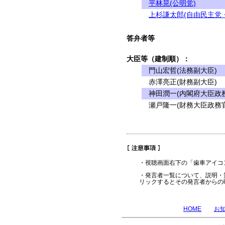
平林晃(公明党)
上杉謙太郎(自由民主党
答弁者等
大臣等（建制順）：
門山宏哲(法務副大臣)
赤澤亮正(財務副大臣)
神田潤一(内閣府大臣政務
瀬戸隆一(財務大臣政務官
・視聴画面右下の「歯車アイコ
・発言者一覧について、説明・
リックするとその発言者からの
HOME
お