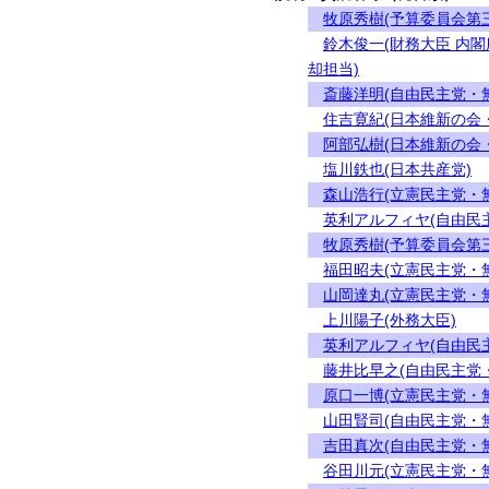
牧原秀樹(予算委員会第
鈴木俊一(財務大臣 内
却担当)
斎藤洋明(自由民主党・
住吉寛紀(日本維新の会
阿部弘樹(日本維新の会
塩川鉄也(日本共産党)
森山浩行(立憲民主党・
英利アルフィヤ(自由民
牧原秀樹(予算委員会第
福田昭夫(立憲民主党・
山岡達丸(立憲民主党・
上川陽子(外務大臣)
英利アルフィヤ(自由民
藤井比早之(自由民主党
原口一博(立憲民主党・
山田賢司(自由民主党・
吉田真次(自由民主党・
谷田川元(立憲民主党・