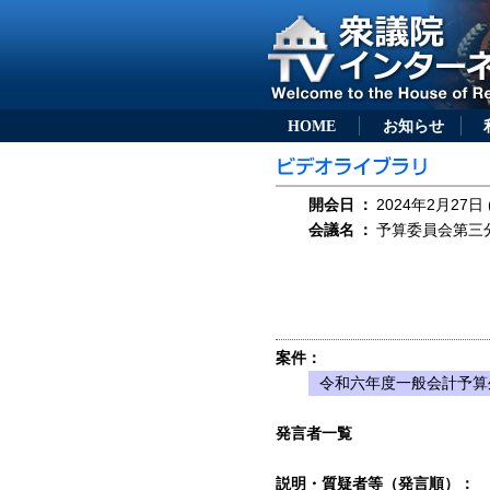
HOME
お知らせ
開会日
：
2024年2月27日 
会議名
：
予算委員会第三分
案件：
令和六年度一般会計予算
発言者一覧
説明・質疑者等（発言順）：