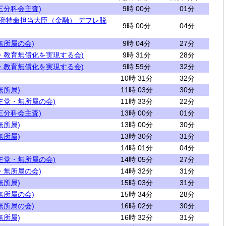
三分科会主査)
9時 00分
01分
閣府特命担当大臣（金融） デフレ脱
9時 00分
04分
無所属の会)
9時 04分
27分
・教育無償化を実現する会)
9時 31分
28分
・教育無償化を実現する会)
9時 59分
32分
10時 31分
32分
無所属)
11時 03分
30分
主党・無所属の会)
11時 33分
22分
三分科会主査)
13時 00分
01分
無所属)
13時 00分
30分
無所属)
13時 30分
31分
14時 01分
04分
主党・無所属の会)
14時 05分
27分
・無所属の会)
14時 32分
31分
無所属)
15時 03分
31分
無所属の会)
15時 34分
28分
無所属の会)
16時 02分
30分
無所属)
16時 32分
31分