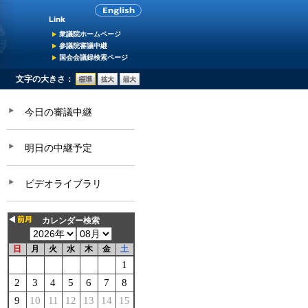
衆議院ホームページ
参議院審議中継
国会会議録検索ページ
文字の大きさ：
今日の審議中継
明日の中継予定
ビデオライブラリ
カレンダー検索
日
月
火
水
木
金
土
1
2
3
4
5
6
7
8
9
10
11
12
13
14
15