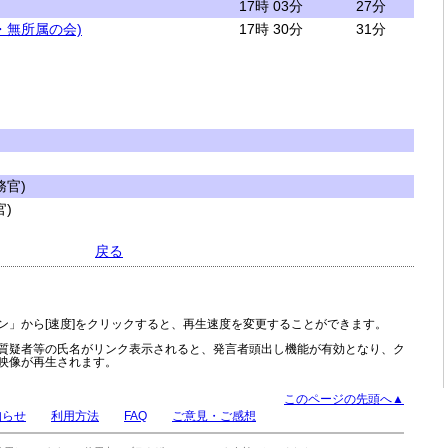
17時 03分
27分
・無所属の会)
17時 30分
31分
官)
)
戻る
ン」から[速度]をクリックすると、再生速度を変更することができます。
質疑者等の氏名がリンク表示されると、発言者頭出し機能が有効となり、ク
映像が再生されます。
このページの先頭へ▲
知らせ
利用方法
FAQ
ご意見・ご感想