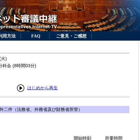
利用方法
FAQ
ご意見・ご感想
(火)
科会 (8時間03分)
はじめから再生
外二件（法務省、外務省及び財務省所管）
開始時刻
所要時間