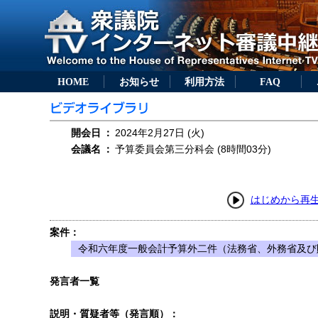
HOME
お知らせ
利用方法
FAQ
開会日
：
2024年2月27日 (火)
会議名
：
予算委員会第三分科会 (8時間03分)
はじめから再
案件：
令和六年度一般会計予算外二件（法務省、外務省及び
発言者一覧
説明・質疑者等（発言順）：