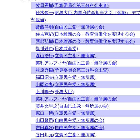
牧原秀樹(予算委員会第三分科会主査)
鈴木俊一(財務大臣 内閣府特命担当大臣（金融） デ
却担当)
斎藤洋明(自由民主党・無所属の会)
住吉寛紀(日本維新の会・教育無償化を実現する会)
阿部弘樹(日本維新の会・教育無償化を実現する会)
塩川鉄也(日本共産党)
森山浩行(立憲民主党・無所属)
英利アルフィヤ(自由民主党・無所属の会)
牧原秀樹(予算委員会第三分科会主査)
福田昭夫(立憲民主党・無所属)
山岡達丸(立憲民主党・無所属)
上川陽子(外務大臣)
英利アルフィヤ(自由民主党・無所属の会)
藤井比早之(自由民主党・無所属の会)
原口一博(立憲民主党・無所属)
山田賢司(自由民主党・無所属の会)
吉田真次(自由民主党・無所属の会)
谷田川元(立憲民主党・無所属)