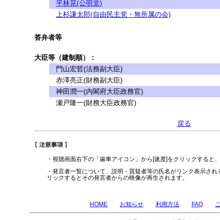
平林晃(公明党)
上杉謙太郎(自由民主党・無所属の会)
答弁者等
大臣等（建制順）：
門山宏哲(法務副大臣)
赤澤亮正(財務副大臣)
神田潤一(内閣府大臣政務官)
瀬戸隆一(財務大臣政務官)
戻る
・視聴画面右下の「歯車アイコン」から[速度]をクリックすると
・発言者一覧について、説明・質疑者等の氏名がリンク表示され
リックするとその発言者からの映像が再生されます。
HOME
お知らせ
利用方法
FAQ