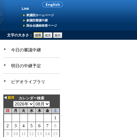
衆議院ホームページ
参議院審議中継
国会会議録検索ページ
文字の大きさ：
今日の審議中継
明日の中継予定
ビデオライブラリ
カレンダー検索
日
月
火
水
木
金
土
1
2
3
4
5
6
7
8
9
10
11
12
13
14
15