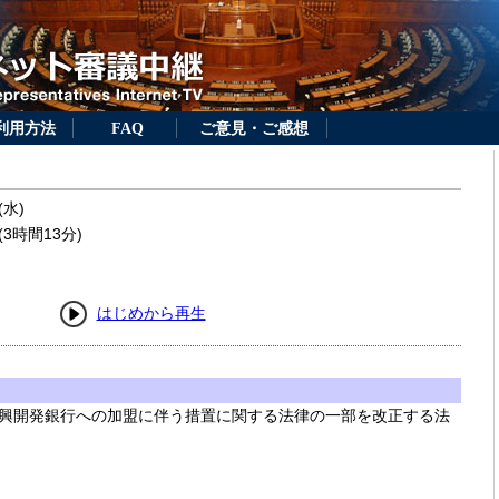
利用方法
FAQ
ご意見・ご感想
(水)
3時間13分)
はじめから再生
興開発銀行への加盟に伴う措置に関する法律の一部を改正する法