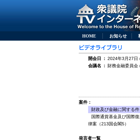
HOME
お知らせ
開会日
：
2024年3月27日 
会議名
：
財務金融委員会 (
案件：
財政及び金融に関する件
国際通貨基金及び国際復
律案（213国会閣5）
発言者一覧