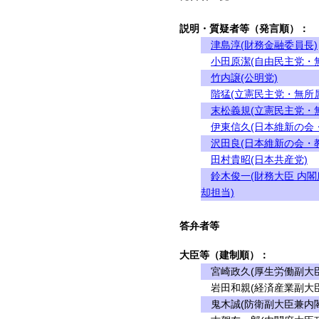
説明・質疑者等（発言順）：
津島淳(財務金融委員長)
小田原潔(自由民主党・
竹内譲(公明党)
階猛(立憲民主党・無所属
末松義規(立憲民主党・
伊東信久(日本維新の会
沢田良(日本維新の会・
田村貴昭(日本共産党)
鈴木俊一(財務大臣 内
却担当)
答弁者等
大臣等（建制順）：
宮崎政久(厚生労働副大臣
岩田和親(経済産業副大臣
鬼木誠(防衛副大臣兼内閣