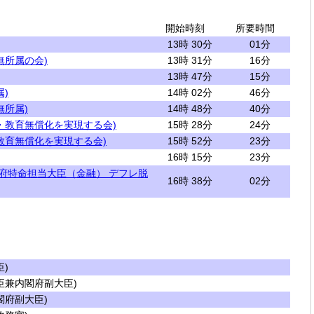
開始時刻
所要時間
13時 30分
01分
無所属の会)
13時 31分
16分
13時 47分
15分
)
14時 02分
46分
無所属)
14時 48分
40分
・教育無償化を実現する会)
15時 28分
24分
教育無償化を実現する会)
15時 52分
23分
16時 15分
23分
閣府特命担当大臣（金融） デフレ脱
16時 38分
02分
)
兼内閣府副大臣)
府副大臣)