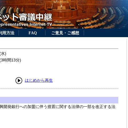
利用方法
FAQ
ご意見・ご感想
(水)
3時間13分)
はじめから再生
興開発銀行への加盟に伴う措置に関する法律の一部を改正する法