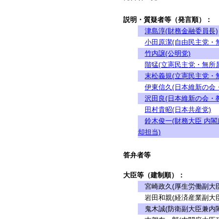
説明・質疑者等（発言順）：
津島淳(財務金融委員長)
小田原潔(自由民主党・
竹内譲(公明党)
階猛(立憲民主党・無所属
末松義規(立憲民主党・
伊東信久(日本維新の会
沢田良(日本維新の会・
田村貴昭(日本共産党)
鈴木俊一(財務大臣 内
却担当)
答弁者等
大臣等（建制順）：
宮崎政久(厚生労働副大臣
岩田和親(経済産業副大臣
鬼木誠(防衛副大臣兼内閣