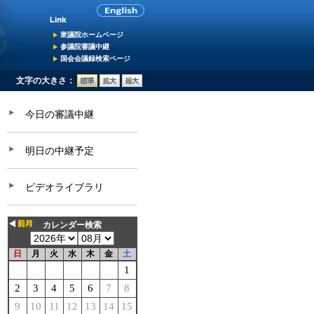
衆議院ホームページ
参議院審議中継
国会会議録検索ページ
文字の大きさ：
今日の審議中継
明日の中継予定
ビデオライブラリ
カレンダー検索
日
月
火
水
木
金
土
1
2
3
4
5
6
7
8
9
10
11
12
13
14
15