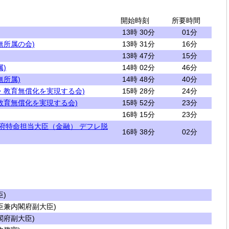
開始時刻
所要時間
13時 30分
01分
無所属の会)
13時 31分
16分
13時 47分
15分
)
14時 02分
46分
無所属)
14時 48分
40分
・教育無償化を実現する会)
15時 28分
24分
教育無償化を実現する会)
15時 52分
23分
16時 15分
23分
閣府特命担当大臣（金融） デフレ脱
16時 38分
02分
)
兼内閣府副大臣)
府副大臣)