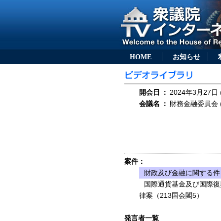
HOME
お知らせ
開会日
：
2024年3月27日 
会議名
：
財務金融委員会 (
案件：
財政及び金融に関する件
国際通貨基金及び国際復
律案（213国会閣5）
発言者一覧