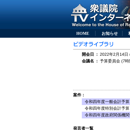
HOME
お知らせ
開会日
：
2022年2月14日 
会議名
：
予算委員会 (7時
案件：
令和四年度一般会計予算
令和四年度特別会計予算
令和四年度政府関係機関
発言者一覧