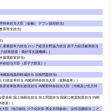
府特命担当大臣（金融） デフレ脱却担当)
教育再生担当)
)
 産業競争力担当 ロシア経済分野協力担当 原子力経済被害担当
力損害賠償・廃炉等支援機構）)
水循環政策担当)
特命担当大臣（原子力防災）)
沖縄基地負担軽減担当 拉致問題担当)
 行政改革担当 内閣府特命担当大臣（規制改革）)
島原発事故再生総括担当 内閣府特命担当大臣（沖縄及び北方対
委員長 国土強靱化担当 領土問題担当 国家公務員制度担当 内閣
洋政策）)
大臣（地方創生 少子化対策 男女共同参画） 女性活躍担当 こど