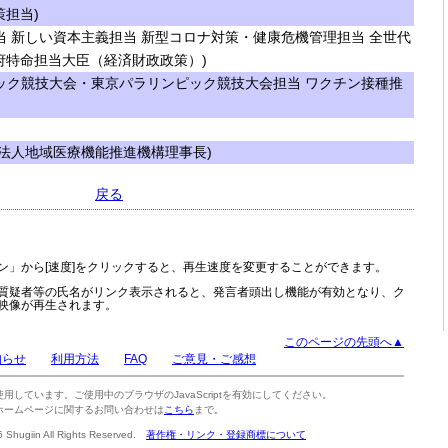
策担当)
 新しい資本主義担当 新型コロナ対策・健康危機管理担当 全世代
府特命担当大臣（経済財政政策）)
ック競技大会・東京パラリンピック競技大会担当 ワクチン接種推
法人地域医療機能推進機構理事長)
戻る
ン」から[速度]をクリックすると、再生速度を変更することができます。
質疑者等の氏名がリンク表示されると、発言者頭出し機能が有効となり、ク
映像が再生されます。
このページの先頭へ▲
知らせ
利用方法
FAQ
ご意見・ご感想
tを使用しています。ご使用中のブラウザのJavaScriptを有効にしてください。
ホームページに関するお問い合わせは
こちら
まで。
6 Shugiin All Rights Reserved.
著作権・リンク・登録商標について