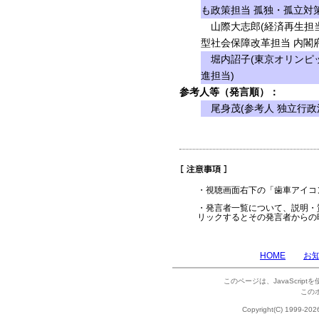
も政策担当 孤独・孤立対
山際大志郎(経済再生担当
型社会保障改革担当 内閣
堀内詔子(東京オリンピ
進担当)
参考人等（発言順）：
尾身茂(参考人 独立行政
・視聴画面右下の「歯車アイコ
・発言者一覧について、説明・
リックするとその発言者からの
HOME
お
このページは、JavaScrip
この
Copyright(C) 1999-202