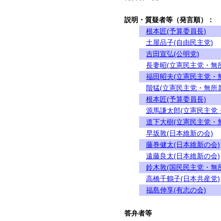
説明・質疑者等（発言順）：
根本匠(予算委員長)
土屋品子(自由民主党)
吉田宣弘(公明党)
長妻昭(立憲民主党・無
福田昭夫(立憲民主党・
階猛(立憲民主党・無所属
根本匠(予算委員長)
源馬謙太郎(立憲民主党
道下大樹(立憲民主党・
早坂敦(日本維新の会)
藤巻健太(日本維新の会)
遠藤良太(日本維新の会)
鈴木敦(国民民主党・無
高橋千鶴子(日本共産党)
福島伸享(有志の会)
答弁者等