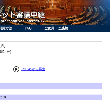
利用方法
FAQ
ご意見・ご感想
(月)
間24分)
はじめから再生
予算