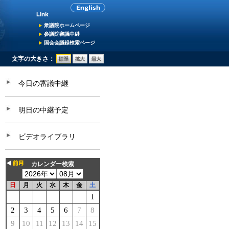
衆議院ホームページ
参議院審議中継
国会会議録検索ページ
文字の大きさ：
今日の審議中継
明日の中継予定
ビデオライブラリ
カレンダー検索
日
月
火
水
木
金
土
1
2
3
4
5
6
7
8
9
10
11
12
13
14
15