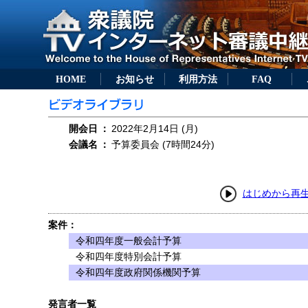
HOME
お知らせ
利用方法
FAQ
開会日
：
2022年2月14日 (月)
会議名
：
予算委員会 (7時間24分)
はじめから再
案件：
令和四年度一般会計予算
令和四年度特別会計予算
令和四年度政府関係機関予算
発言者一覧