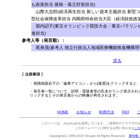
も政策担当 孤独・孤立対策担当)
山際大志郎(経済再生担当 新しい資本主義担当 新型
型社会保障改革担当 内閣府特命担当大臣（経済財政政策
堀内詔子(東京オリンピック競技大会・東京パラリンピ
進担当)
参考人等（発言順）：
尾身茂(参考人 独立行政法人地域医療機能推進機構理
戻る
・視聴画面右下の「歯車アイコン」から[速度]をクリックすると
・発言者一覧について、説明・質疑者等の氏名がリンク表示され
リックするとその発言者からの映像が再生されます。
HOME
お知らせ
利用方法
FAQ
このページは、JavaScriptを使用しています。ご使用中のブラウザのJa
このホームページに関するお問い合わせは
こ
Copyright(C) 1999-2026 Shugiin All Rights Reserved.
著作権