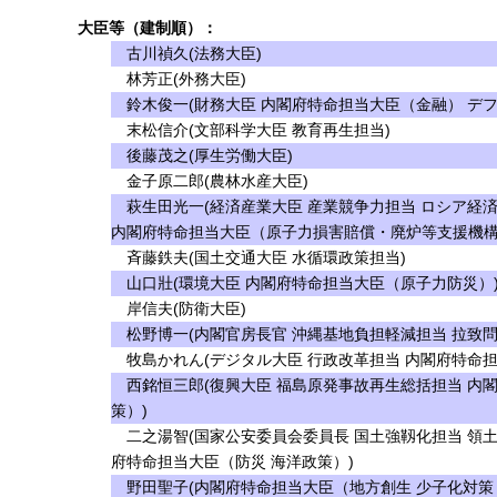
大臣等（建制順）：
古川禎久(法務大臣)
林芳正(外務大臣)
鈴木俊一(財務大臣 内閣府特命担当大臣（金融） デフ
末松信介(文部科学大臣 教育再生担当)
後藤茂之(厚生労働大臣)
金子原二郎(農林水産大臣)
萩生田光一(経済産業大臣 産業競争力担当 ロシア経
内閣府特命担当大臣（原子力損害賠償・廃炉等支援機構
斉藤鉄夫(国土交通大臣 水循環政策担当)
山口壯(環境大臣 内閣府特命担当大臣（原子力防災）
岸信夫(防衛大臣)
松野博一(内閣官房長官 沖縄基地負担軽減担当 拉致問
牧島かれん(デジタル大臣 行政改革担当 内閣府特命担
西銘恒三郎(復興大臣 福島原発事故再生総括担当 内
策）)
二之湯智(国家公安委員会委員長 国土強靱化担当 領土
府特命担当大臣（防災 海洋政策）)
野田聖子(内閣府特命担当大臣（地方創生 少子化対策 