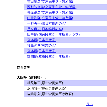
吉田統彦(立憲民主党・無所属)
西村智奈美(立憲民主党・無所属)
井坂信彦(立憲民主党・無所属)
山井和則(立憲民主党・無所属)
一谷勇一郎(日本維新の会)
足立康史(日本維新の会)
田中健(国民民主党・無所属クラブ)
宮本徹(日本共産党)
福島伸享(有志の会)
宮本徹(日本共産党)
野間健(立憲民主党・無所属)
答弁者等
大臣等（建制順）：
武見敬三(厚生労働大臣)
浜地雅一(厚生労働副大臣)
塩崎彰久(厚生労働大臣政務官)
戻る