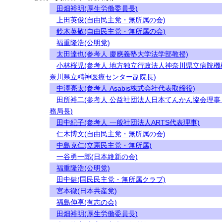
田畑裕明(厚生労働委員長)
上田英俊(自由民主党・無所属の会)
鈴木英敬(自由民主党・無所属の会)
福重隆浩(公明党)
太田達也(参考人 慶應義塾大学法学部教授)
小林桜児(参考人 地方独立行政法人神奈川県立病院機
奈川県立精神医療センター副院長)
中澤亮太(参考人 Asabis株式会社代表取締役)
田所裕二(参考人 公益社団法人日本てんかん協会理事
務局長)
田中紀子(参考人 一般社団法人ARTS代表理事)
仁木博文(自由民主党・無所属の会)
中島克仁(立憲民主党・無所属)
一谷勇一郎(日本維新の会)
福重隆浩(公明党)
田中健(国民民主党・無所属クラブ)
宮本徹(日本共産党)
福島伸享(有志の会)
田畑裕明(厚生労働委員長)