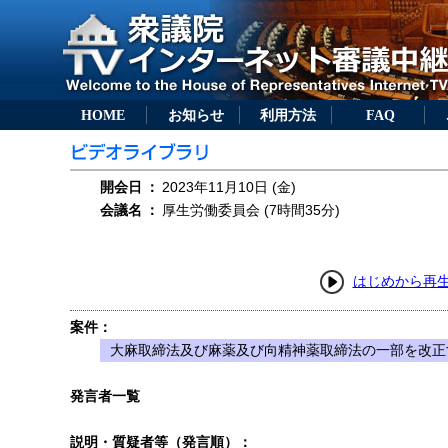
HOME
お知らせ
利用方法
FAQ
開会日
：
2023年11月10日 (金)
会議名
：
厚生労働委員会 (7時間35分)
はじめから再
案件：
大麻取締法及び麻薬及び向精神薬取締法の一部を改正す
発言者一覧
説明・質疑者等（発言順）：