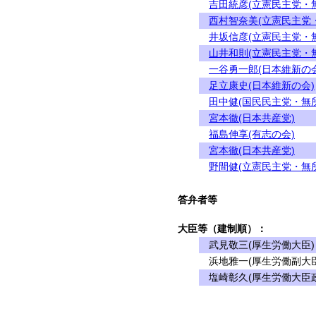
吉田統彦(立憲民主党・
西村智奈美(立憲民主党
井坂信彦(立憲民主党・
山井和則(立憲民主党・
一谷勇一郎(日本維新の会
足立康史(日本維新の会)
田中健(国民民主党・無
宮本徹(日本共産党)
福島伸享(有志の会)
宮本徹(日本共産党)
野間健(立憲民主党・無
答弁者等
大臣等（建制順）：
武見敬三(厚生労働大臣)
浜地雅一(厚生労働副大臣
塩崎彰久(厚生労働大臣政