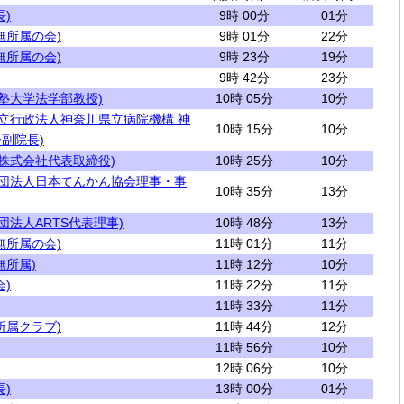
)
9時 00分
01分
無所属の会)
9時 01分
22分
無所属の会)
9時 23分
19分
9時 42分
23分
塾大学法学部教授)
10時 05分
10分
独立行政法人神奈川県立病院機構 神
10時 15分
10分
副院長)
is株式会社代表取締役)
10時 25分
10分
社団法人日本てんかん協会理事・事
10時 35分
13分
団法人ARTS代表理事)
10時 48分
13分
無所属の会)
11時 01分
11分
無所属)
11時 12分
10分
)
11時 22分
11分
11時 33分
11分
所属クラブ)
11時 44分
12分
11時 56分
10分
12時 06分
10分
)
13時 00分
01分