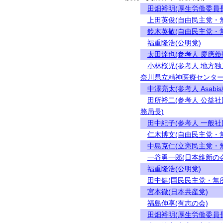
田畑裕明(厚生労働委員長
上田英俊(自由民主党・
鈴木英敬(自由民主党・
福重隆浩(公明党)
太田達也(参考人 慶應義
小林桜児(参考人 地方
奈川県立精神医療センター
中澤亮太(参考人 Asab
田所裕二(参考人 公益
務局長)
田中紀子(参考人 一般社
仁木博文(自由民主党・
中島克仁(立憲民主党・
一谷勇一郎(日本維新の会
福重隆浩(公明党)
田中健(国民民主党・無
宮本徹(日本共産党)
福島伸享(有志の会)
田畑裕明(厚生労働委員長