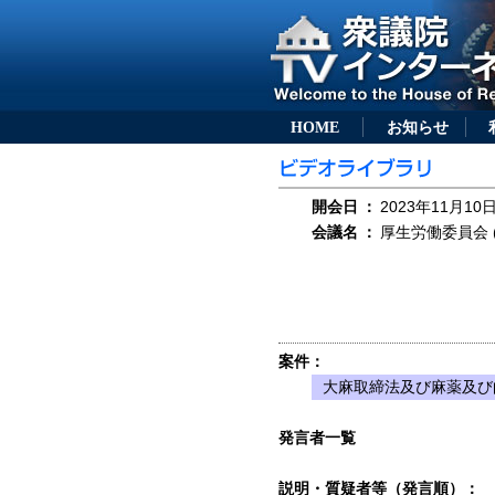
HOME
お知らせ
開会日
：
2023年11月10日
会議名
：
厚生労働委員会 (
案件：
大麻取締法及び麻薬及び
発言者一覧
説明・質疑者等（発言順）：