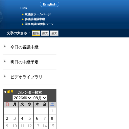
衆議院ホームページ
参議院審議中継
国会会議録検索ページ
文字の大きさ：
今日の審議中継
明日の中継予定
ビデオライブラリ
カレンダー検索
日
月
火
水
木
金
土
1
2
3
4
5
6
7
8
9
10
11
12
13
14
15