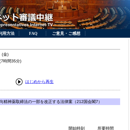
利用方法
FAQ
ご意見・ご感想
 (金)
7時間35分)
はじめから再生
向精神薬取締法の一部を改正する法律案（212国会閣7）
開始時刻
所要時間