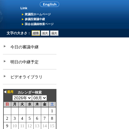
衆議院ホームページ
参議院審議中継
国会会議録検索ページ
文字の大きさ：
今日の審議中継
明日の中継予定
ビデオライブラリ
カレンダー検索
日
月
火
水
木
金
土
1
2
3
4
5
6
7
8
9
10
11
12
13
14
15