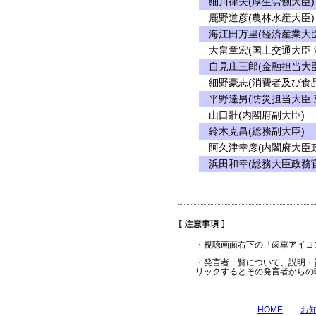
細川律夫(厚生労働大臣)
鹿野道彦(農林水産大臣)
海江田万里(経済産業大臣
大畠章宏(国土交通大臣 
自見庄三郎(金融担当大臣
細野豪志(消費者及び食品
平野達男(防災担当大臣 
山口壯(内閣府副大臣)
鈴木克昌(総務副大臣)
阿久津幸彦(内閣府大臣政
浜田和幸(総務大臣政務官
・視聴画面右下の「歯車アイコ
・発言者一覧について、説明・
リックするとその発言者からの
HOME
お