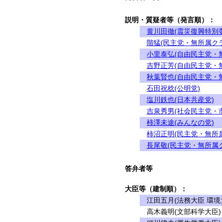
説明・質疑者等（発言順）：
黄川田徹(震災復興特別
階猛(民主党・無所属ク
小里泰弘(自由民主党・
吉野正芳(自由民主党・
秋葉賢也(自由民主党・
石田祝稔(公明党)
塩川鉄也(日本共産党)
吉泉秀男(社会民主党・
柿澤未途(みんなの党)
柿沼正明(民主党・無所
長尾敬(民主党・無所属
答弁者等
大臣等（建制順）：
江田五月(法務大臣 環境
高木義明(文部科学大臣)