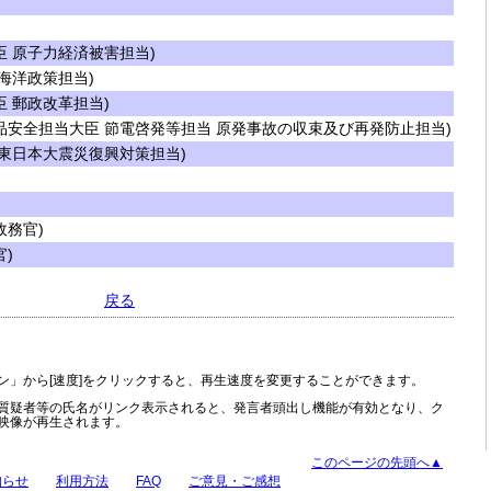
 原子力経済被害担当)
海洋政策担当)
 郵政改革担当)
安全担当大臣 節電啓発等担当 原発事故の収束及び再発防止担当)
東日本大震災復興対策担当)
務官)
)
戻る
ン」から[速度]をクリックすると、再生速度を変更することができます。
質疑者等の氏名がリンク表示されると、発言者頭出し機能が有効となり、ク
映像が再生されます。
このページの先頭へ▲
知らせ
利用方法
FAQ
ご意見・ご感想