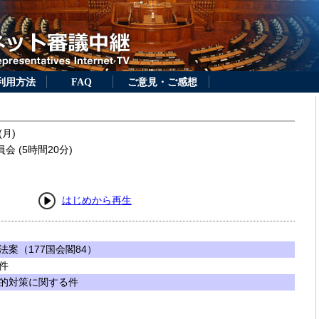
利用方法
FAQ
ご意見・ご感想
(月)
 (5時間20分)
はじめから再生
案（177国会閣84）
件
的対策に関する件