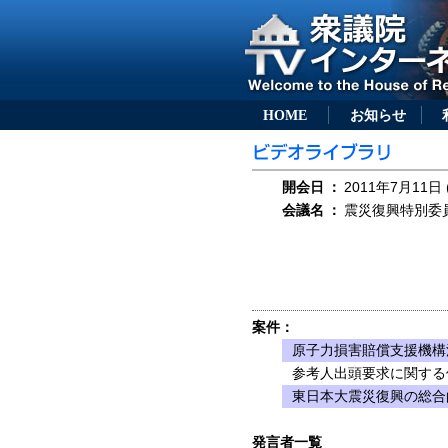
HOME
お知らせ
開会日
：
2011年7月11日 
会議名
：
震災復興特別委員会
案件：
原子力損害賠償支援機構法
参考人出頭要求に関する
東日本大震災復興の総合
発言者一覧