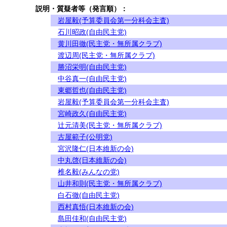
説明・質疑者等（発言順）：
岩屋毅(予算委員会第一分科会主査)
石川昭政(自由民主党)
黄川田徹(民主党・無所属クラブ)
渡辺周(民主党・無所属クラブ)
勝沼栄明(自由民主党)
中谷真一(自由民主党)
東郷哲也(自由民主党)
岩屋毅(予算委員会第一分科会主査)
宮崎政久(自由民主党)
辻元清美(民主党・無所属クラブ)
古屋範子(公明党)
宮沢隆仁(日本維新の会)
中丸啓(日本維新の会)
椎名毅(みんなの党)
山井和則(民主党・無所属クラブ)
白石徹(自由民主党)
西村真悟(日本維新の会)
島田佳和(自由民主党)