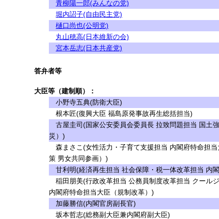
青柳陽一郎(みんなの党)
堀内詔子(自由民主党)
樋口尚也(公明党)
丸山穂高(日本維新の会)
宮本岳志(日本共産党)
答弁者等
大臣等（建制順）：
小野寺五典(防衛大臣)
根本匠(復興大臣 福島原発事故再生総括担当)
古屋圭司(国家公安委員会委員長 拉致問題担当 国土
災）)
森まさこ(女性活力・子育て支援担当 内閣府特命担当
策 男女共同参画）)
甘利明(経済再生担当 社会保障・税一体改革担当 内
稲田朋美(行政改革担当 公務員制度改革担当 クール
内閣府特命担当大臣（規制改革）)
加藤勝信(内閣官房副長官)
坂本哲志(総務副大臣兼内閣府副大臣)