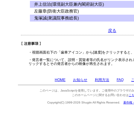
井上信治(環境副大臣兼内閣府副大臣)
左藤章(防衛大臣政務官)
鬼塚誠(衆議院事務総長)
戻る
・視聴画面右下の「歯車アイコン」から[速度]をクリックすると
・発言者一覧について、説明・質疑者等の氏名がリンク表示され
リックするとその発言者からの映像が再生されます。
HOME
お知らせ
利用方法
FAQ
このページは、JavaScriptを使用しています。ご使用中のブラウザのJa
このホームページに関するお問い合わせは
こ
Copyright(C) 1999-2026 Shugiin All Rights Reserved.
著作権