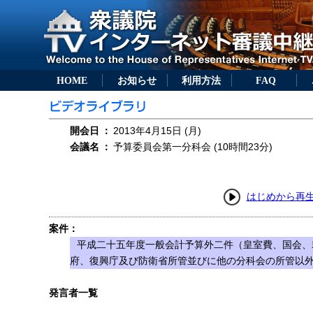
HOME
お知らせ
利用方法
FAQ
開会日
：
2013年4月15日 (月)
会議名
：
予算委員会第一分科会 (10時間23分)
はじめから再
案件：
平成二十五年度一般会計予算外二件（皇室費、国会、
府、復興庁及び防衛省所管並びに他の分科会の所管以
発言者一覧