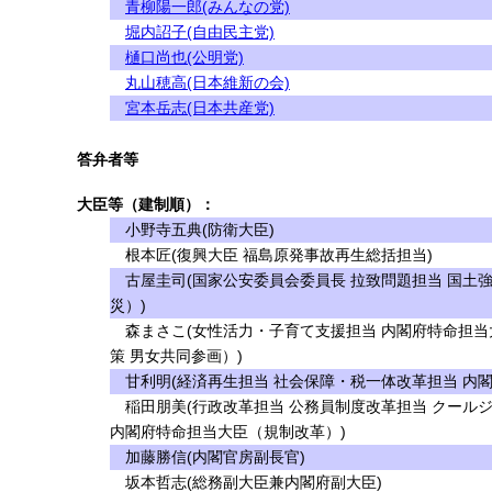
青柳陽一郎(みんなの党)
堀内詔子(自由民主党)
樋口尚也(公明党)
丸山穂高(日本維新の会)
宮本岳志(日本共産党)
答弁者等
大臣等（建制順）：
小野寺五典(防衛大臣)
根本匠(復興大臣 福島原発事故再生総括担当)
古屋圭司(国家公安委員会委員長 拉致問題担当 国土
災）)
森まさこ(女性活力・子育て支援担当 内閣府特命担当
策 男女共同参画）)
甘利明(経済再生担当 社会保障・税一体改革担当 内
稲田朋美(行政改革担当 公務員制度改革担当 クール
内閣府特命担当大臣（規制改革）)
加藤勝信(内閣官房副長官)
坂本哲志(総務副大臣兼内閣府副大臣)