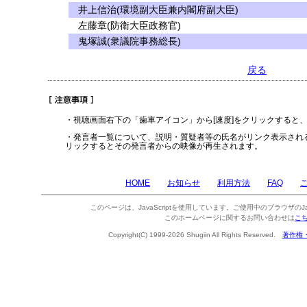
井上信治(環境副大臣兼内閣府副大臣)
左藤章(防衛大臣政務官)
鬼塚誠(衆議院事務総長)
戻る
・視聴画面右下の「歯車アイコン」から[速度]をクリックすると
・発言者一覧について、説明・質疑者等の氏名がリンク表示され
リックするとその発言者からの映像が再生されます。
HOME
お知らせ
利用方法
FAQ
このページは、JavaScriptを使用しています。ご使用中のブラウザのJa
このホームページに関するお問い合わせは
こ
Copyright(C) 1999-2026 Shugiin All Rights Reserved.
著作権