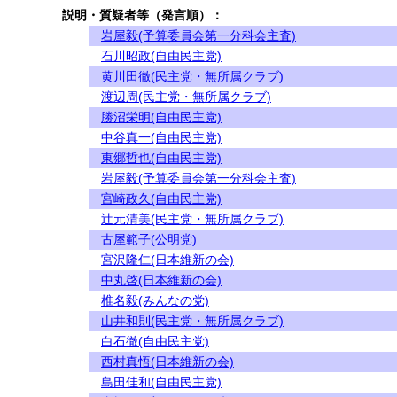
説明・質疑者等（発言順）：
岩屋毅(予算委員会第一分科会主査)
石川昭政(自由民主党)
黄川田徹(民主党・無所属クラブ)
渡辺周(民主党・無所属クラブ)
勝沼栄明(自由民主党)
中谷真一(自由民主党)
東郷哲也(自由民主党)
岩屋毅(予算委員会第一分科会主査)
宮崎政久(自由民主党)
辻元清美(民主党・無所属クラブ)
古屋範子(公明党)
宮沢隆仁(日本維新の会)
中丸啓(日本維新の会)
椎名毅(みんなの党)
山井和則(民主党・無所属クラブ)
白石徹(自由民主党)
西村真悟(日本維新の会)
島田佳和(自由民主党)