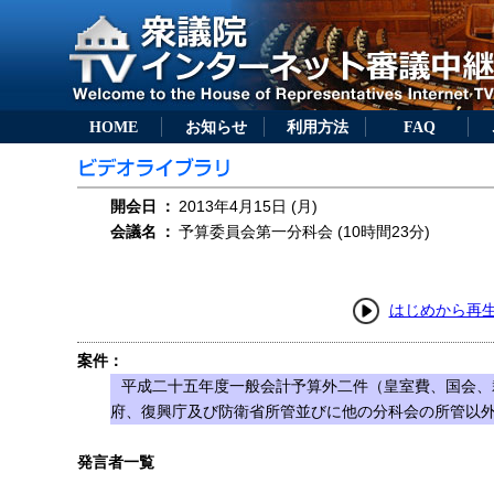
HOME
お知らせ
利用方法
FAQ
開会日
：
2013年4月15日 (月)
会議名
：
予算委員会第一分科会 (10時間23分)
はじめから再
案件：
平成二十五年度一般会計予算外二件（皇室費、国会、
府、復興庁及び防衛省所管並びに他の分科会の所管以
発言者一覧