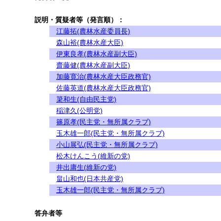
説明・質疑者等（発言順）：
江藤拓(農林水産委員長)
森山裕(農林水産大臣)
伊東良孝(農林水産副大臣)
齋藤健(農林水産副大臣)
加藤寛治(農林水産大臣政務官)
佐藤英道(農林水産大臣政務官)
簗和生(自由民主党)
稲津久(公明党)
篠原孝(民主党・無所属クラブ)
玉木雄一郎(民主党・無所属クラブ)
小山展弘(民主党・無所属クラブ)
松木けんこう(維新の党)
井出庸生(維新の党)
畠山和也(日本共産党)
玉木雄一郎(民主党・無所属クラブ)
答弁者等