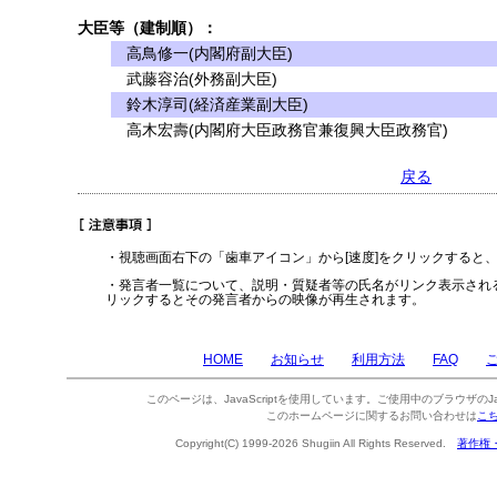
大臣等（建制順）：
高鳥修一(内閣府副大臣)
武藤容治(外務副大臣)
鈴木淳司(経済産業副大臣)
高木宏壽(内閣府大臣政務官兼復興大臣政務官)
戻る
・視聴画面右下の「歯車アイコン」から[速度]をクリックすると
・発言者一覧について、説明・質疑者等の氏名がリンク表示され
リックするとその発言者からの映像が再生されます。
HOME
お知らせ
利用方法
FAQ
このページは、JavaScriptを使用しています。ご使用中のブラウザのJa
このホームページに関するお問い合わせは
こ
Copyright(C) 1999-2026 Shugiin All Rights Reserved.
著作権