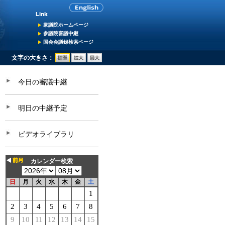
衆議院ホームページ
参議院審議中継
国会会議録検索ページ
文字の大きさ：
今日の審議中継
明日の中継予定
ビデオライブラリ
カレンダー検索
日
月
火
水
木
金
土
1
2
3
4
5
6
7
8
9
10
11
12
13
14
15