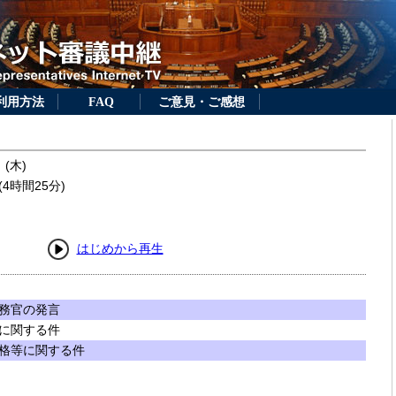
利用方法
FAQ
ご意見・ご感想
 (木)
4時間25分)
はじめから再生
務官の発言
に関する件
格等に関する件