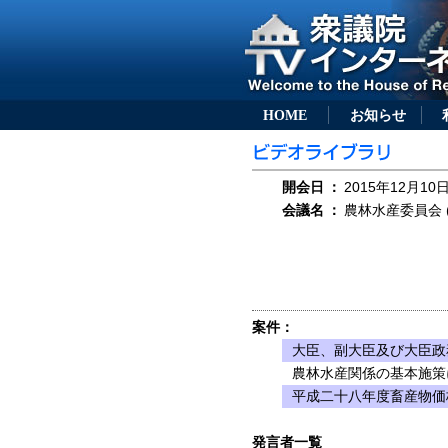
HOME
お知らせ
開会日
：
2015年12月10日
会議名
：
農林水産委員会 (
案件：
大臣、副大臣及び大臣政
農林水産関係の基本施策
平成二十八年度畜産物価
発言者一覧