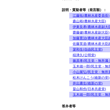
説明・質疑者等（発言順）：
江藤拓(農林水産委員長)
森山裕(農林水産大臣)
伊東良孝(農林水産副大臣
齋藤健(農林水産副大臣)
加藤寛治(農林水産大臣
佐藤英道(農林水産大臣
簗和生(自由民主党)
稲津久(公明党)
篠原孝(民主党・無所属
玉木雄一郎(民主党・無
小山展弘(民主党・無所
松木けんこう(維新の党)
井出庸生(維新の党)
畠山和也(日本共産党)
玉木雄一郎(民主党・無
答弁者等