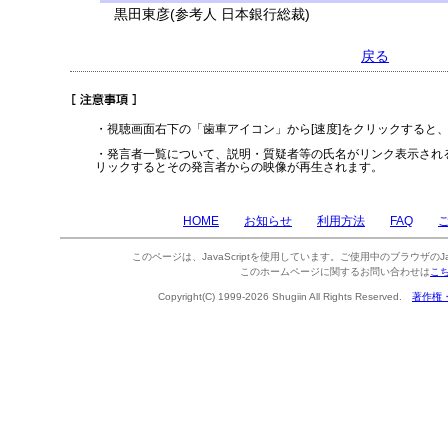
黒田東彦(参考人 日本銀行総裁)
戻る
・視聴画面右下の「歯車アイコン」から[速度]をクリックすると
・発言者一覧について、説明・質疑者等の氏名がリンク表示され
リックするとその発言者からの映像が再生されます。
HOME
お知らせ
利用方法
FAQ
このページは、JavaScriptを使用しています。ご使用中のブラウザのJa
このホームページに関するお問い合わせは
こ
Copyright(C) 1999-2026 Shugiin All Rights Reserved.
著作権