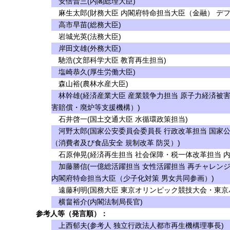
安倍晋三(内閣総理大臣)
麻生太郎(財務大臣 内閣府特命担当大臣（金融） デフ
高市早苗(総務大臣)
岩城光英(法務大臣)
岸田文雄(外務大臣)
馳浩(文部科学大臣 教育再生担当)
塩崎恭久(厚生労働大臣)
森山裕(農林水産大臣)
林幹雄(経済産業大臣 産業競争力担当 原子力経済被
害賠償・廃炉等支援機構）)
石井啓一(国土交通大臣 水循環政策担当)
河野太郎(国家公安委員会委員長 行政改革担当 国家
（消費者及び食品安全 規制改革 防災）)
石原伸晃(経済再生担当 社会保障・税一体改革担当 
加藤勝信(一億総活躍担当 女性活躍担当 再チャレンジ
内閣府特命担当大臣（少子化対策 男女共同参画）)
遠藤利明(国務大臣 東京オリンピック競技大会・東京
横畠裕介(内閣法制局長官)
参考人等（発言順）：
上西郁夫(参考人 独立行政法人都市再生機構理事長)