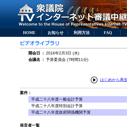
HOME
お知らせ
利用方法
FAQ
開会日
：
2016年2月3日 (水)
会議名
：
予算委員会 (7時間11分)
はじめから再
案件：
平成二十八年度一般会計予算
平成二十八年度特別会計予算
平成二十八年度政府関係機関予算
発言者一覧