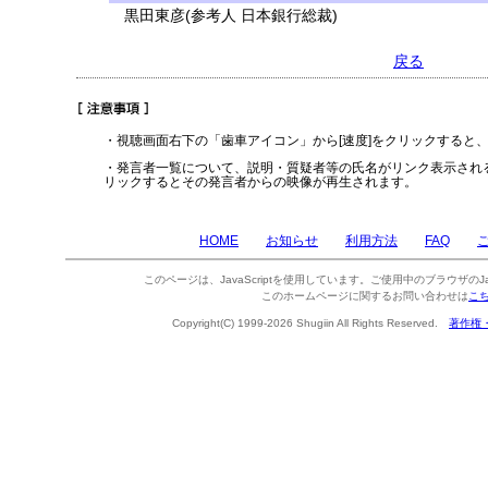
黒田東彦(参考人 日本銀行総裁)
戻る
・視聴画面右下の「歯車アイコン」から[速度]をクリックすると
・発言者一覧について、説明・質疑者等の氏名がリンク表示され
リックするとその発言者からの映像が再生されます。
HOME
お知らせ
利用方法
FAQ
このページは、JavaScriptを使用しています。ご使用中のブラウザのJa
このホームページに関するお問い合わせは
こ
Copyright(C) 1999-2026 Shugiin All Rights Reserved.
著作権