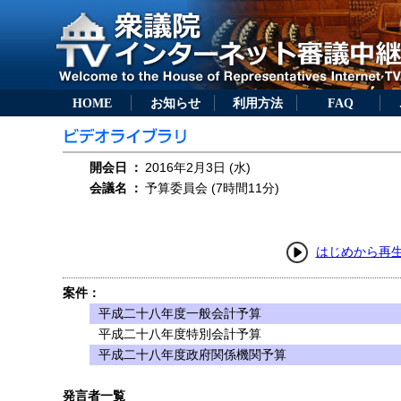
HOME
お知らせ
利用方法
FAQ
開会日
：
2016年2月3日 (水)
会議名
：
予算委員会 (7時間11分)
はじめから再
案件：
平成二十八年度一般会計予算
平成二十八年度特別会計予算
平成二十八年度政府関係機関予算
発言者一覧