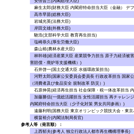
安倍晋三(内閣総理大臣)
麻生太郎(財務大臣 内閣府特命担当大臣（金融） デフ
高市早苗(総務大臣)
岩城光英(法務大臣)
岸田文雄(外務大臣)
馳浩(文部科学大臣 教育再生担当)
塩崎恭久(厚生労働大臣)
森山裕(農林水産大臣)
林幹雄(経済産業大臣 産業競争力担当 原子力経済被
害賠償・廃炉等支援機構）)
石井啓一(国土交通大臣 水循環政策担当)
河野太郎(国家公安委員会委員長 行政改革担当 国家
（消費者及び食品安全 規制改革 防災）)
石原伸晃(経済再生担当 社会保障・税一体改革担当 
加藤勝信(一億総活躍担当 女性活躍担当 再チャレンジ
内閣府特命担当大臣（少子化対策 男女共同参画）)
遠藤利明(国務大臣 東京オリンピック競技大会・東京
横畠裕介(内閣法制局長官)
参考人等（発言順）：
上西郁夫(参考人 独立行政法人都市再生機構理事長)