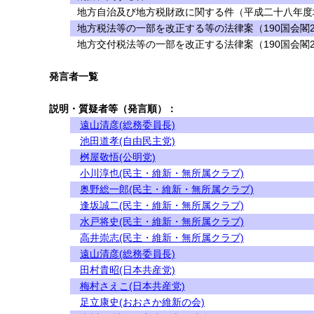
地方自治及び地方税財政に関する件（平成二十八年度
地方税法等の一部を改正する等の法律案（190国会閣2
地方交付税法等の一部を改正する法律案（190国会閣2
発言者一覧
説明・質疑者等（発言順）：
遠山清彦(総務委員長)
池田道孝(自由民主党)
桝屋敬悟(公明党)
小川淳也(民主・維新・無所属クラブ)
奥野総一郎(民主・維新・無所属クラブ)
逢坂誠二(民主・維新・無所属クラブ)
水戸将史(民主・維新・無所属クラブ)
高井崇志(民主・維新・無所属クラブ)
遠山清彦(総務委員長)
田村貴昭(日本共産党)
梅村さえこ(日本共産党)
足立康史(おおさか維新の会)