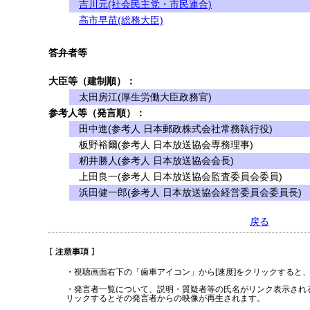
吉川元(社会民主党・市民連合)
高市早苗(総務大臣)
答弁者等
大臣等（建制順）：
太田房江(厚生労働大臣政務官)
参考人等（発言順）：
田中進(参考人 日本郵政株式会社常務執行役)
板野裕爾(参考人 日本放送協会専務理事)
籾井勝人(参考人 日本放送協会会長)
上田良一(参考人 日本放送協会監査委員会委員)
浜田健一郎(参考人 日本放送協会経営委員会委員長)
戻る
・視聴画面右下の「歯車アイコン」から[速度]をクリックすると
・発言者一覧について、説明・質疑者等の氏名がリンク表示され
リックするとその発言者からの映像が再生されます。