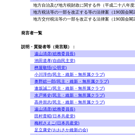
地方自治及び地方税財政に関する件（平成二十八年度
地方税法等の一部を改正する等の法律案（190国会閣2
地方交付税法等の一部を改正する法律案（190国会閣2
発言者一覧
説明・質疑者等（発言順）：
遠山清彦(総務委員長)
池田道孝(自由民主党)
桝屋敬悟(公明党)
小川淳也(民主・維新・無所属クラブ)
奥野総一郎(民主・維新・無所属クラブ)
逢坂誠二(民主・維新・無所属クラブ)
水戸将史(民主・維新・無所属クラブ)
高井崇志(民主・維新・無所属クラブ)
遠山清彦(総務委員長)
田村貴昭(日本共産党)
梅村さえこ(日本共産党)
足立康史(おおさか維新の会)