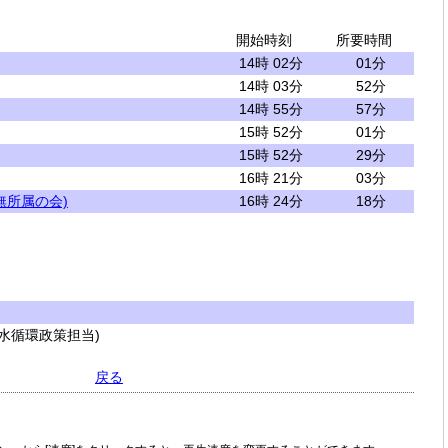
開始時刻
所要時間
14時 02分
01分
14時 03分
52分
14時 55分
57分
15時 52分
01分
15時 52分
29分
16時 21分
03分
無所属の会)
16時 24分
18分
水循環政策担当)
戻る