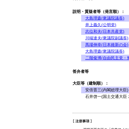
説明・質疑者等（発言順）：
大島理森(衆議院議長)
井上義久(公明党)
志位和夫(日本共産党)
川端達夫(衆議院副議長)
馬場伸幸(日本維新の会)
大島理森(衆議院議長)
二階俊博(自由民主党・
答弁者等
大臣等（建制順）：
安倍晋三(内閣総理大臣)
石井啓一(国土交通大臣 