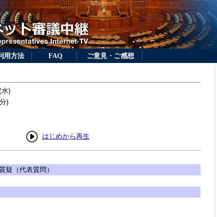
利用方法
FAQ
ご意見・ご感想
(水)
分)
はじめから再生
質疑（代表質問）