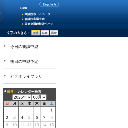
衆議院ホームページ
参議院審議中継
国会会議録検索ページ
文字の大きさ：
今日の審議中継
明日の中継予定
ビデオライブラリ
カレンダー検索
日
月
火
水
木
金
土
1
2
3
4
5
6
7
8
9
10
11
12
13
14
15