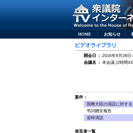
HOME
お知らせ
開会日
：
2016年9月28日 
会議名
：
本会議 (2時間43
案件：
国務大臣の演説に対する
弔詞贈呈報告
追悼演説
発言者一覧