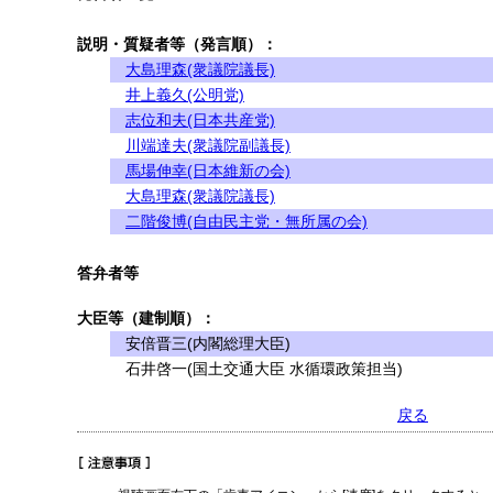
説明・質疑者等（発言順）：
大島理森(衆議院議長)
井上義久(公明党)
志位和夫(日本共産党)
川端達夫(衆議院副議長)
馬場伸幸(日本維新の会)
大島理森(衆議院議長)
二階俊博(自由民主党・無所属の会)
答弁者等
大臣等（建制順）：
安倍晋三(内閣総理大臣)
石井啓一(国土交通大臣 水循環政策担当)
戻る