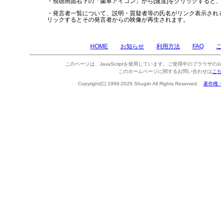
・視聴画面右下の「歯車アイコン」から[速度]をクリックすると
・発言者一覧について、説明・質疑者等の氏名がリンク表示され
リックするとその発言者からの映像が再生されます。
HOME
お知らせ
利用方法
FAQ
このページは、JavaScriptを使用しています。ご使用中のブラウザのJa
このホームページに関するお問い合わせは
こ
Copyright(C) 1999-2026 Shugiin All Rights Reserved.
著作権