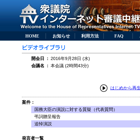
HOME
お知らせ
利用方法
FAQ
開会日
：
2016年9月28日 (水)
会議名
：
本会議 (2時間43分)
はじめから再
案件：
国務大臣の演説に対する質疑（代表質問）
弔詞贈呈報告
追悼演説
発言者一覧