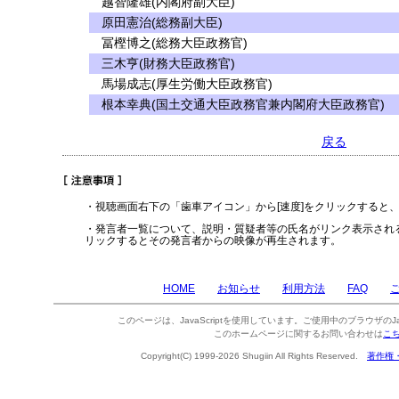
越智隆雄(内閣府副大臣)
原田憲治(総務副大臣)
冨樫博之(総務大臣政務官)
三木亨(財務大臣政務官)
馬場成志(厚生労働大臣政務官)
根本幸典(国土交通大臣政務官兼内閣府大臣政務官)
戻る
・視聴画面右下の「歯車アイコン」から[速度]をクリックすると
・発言者一覧について、説明・質疑者等の氏名がリンク表示され
リックするとその発言者からの映像が再生されます。
HOME
お知らせ
利用方法
FAQ
このページは、JavaScriptを使用しています。ご使用中のブラウザのJa
このホームページに関するお問い合わせは
こ
Copyright(C) 1999-2026 Shugiin All Rights Reserved.
著作権