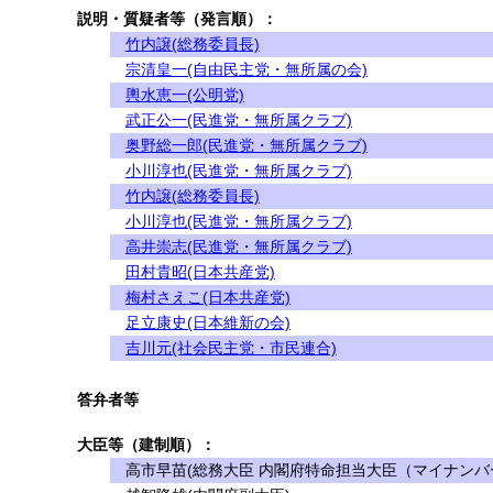
説明・質疑者等（発言順）：
竹内譲(総務委員長)
宗清皇一(自由民主党・無所属の会)
輿水恵一(公明党)
武正公一(民進党・無所属クラブ)
奥野総一郎(民進党・無所属クラブ)
小川淳也(民進党・無所属クラブ)
竹内譲(総務委員長)
小川淳也(民進党・無所属クラブ)
高井崇志(民進党・無所属クラブ)
田村貴昭(日本共産党)
梅村さえこ(日本共産党)
足立康史(日本維新の会)
吉川元(社会民主党・市民連合)
答弁者等
大臣等（建制順）：
高市早苗(総務大臣 内閣府特命担当大臣（マイナンバ