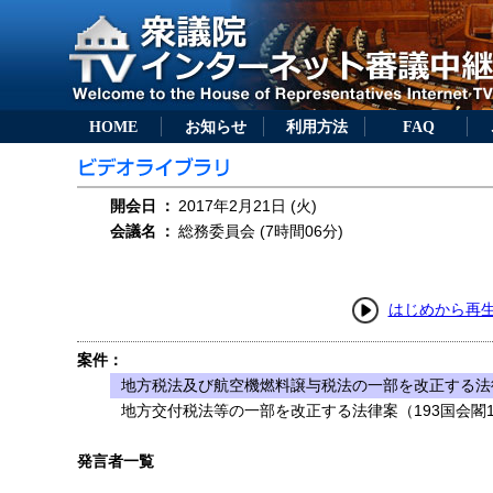
HOME
お知らせ
利用方法
FAQ
開会日
：
2017年2月21日 (火)
会議名
：
総務委員会 (7時間06分)
はじめから再
案件：
地方税法及び航空機燃料譲与税法の一部を改正する法律
地方交付税法等の一部を改正する法律案（193国会閣1
発言者一覧