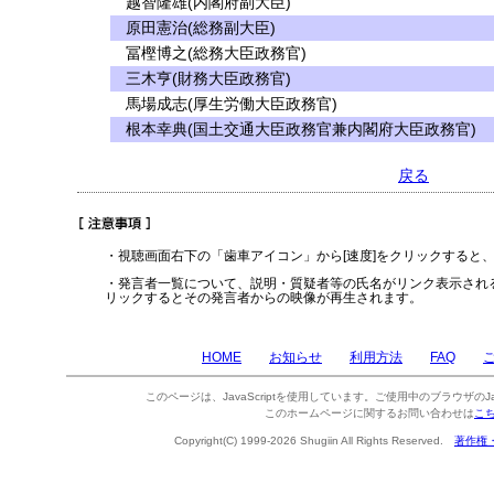
越智隆雄(内閣府副大臣)
原田憲治(総務副大臣)
冨樫博之(総務大臣政務官)
三木亨(財務大臣政務官)
馬場成志(厚生労働大臣政務官)
根本幸典(国土交通大臣政務官兼内閣府大臣政務官)
戻る
・視聴画面右下の「歯車アイコン」から[速度]をクリックすると
・発言者一覧について、説明・質疑者等の氏名がリンク表示され
リックするとその発言者からの映像が再生されます。
HOME
お知らせ
利用方法
FAQ
このページは、JavaScriptを使用しています。ご使用中のブラウザのJa
このホームページに関するお問い合わせは
こ
Copyright(C) 1999-2026 Shugiin All Rights Reserved.
著作権