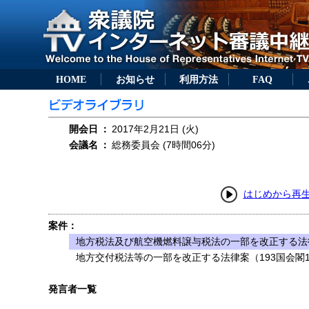
HOME
お知らせ
利用方法
FAQ
開会日
：
2017年2月21日 (火)
会議名
：
総務委員会 (7時間06分)
はじめから再
案件：
地方税法及び航空機燃料譲与税法の一部を改正する法律
地方交付税法等の一部を改正する法律案（193国会閣1
発言者一覧