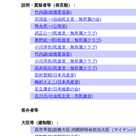
説明・質疑者等（発言順）：
竹内譲(総務委員長)
宗清皇一(自由民主党・無所属の会)
輿水恵一(公明党)
武正公一(民進党・無所属クラブ)
奥野総一郎(民進党・無所属クラブ)
小川淳也(民進党・無所属クラブ)
竹内譲(総務委員長)
小川淳也(民進党・無所属クラブ)
高井崇志(民進党・無所属クラブ)
田村貴昭(日本共産党)
梅村さえこ(日本共産党)
足立康史(日本維新の会)
吉川元(社会民主党・市民連合)
答弁者等
大臣等（建制順）：
高市早苗(総務大臣 内閣府特命担当大臣（マイナンバ