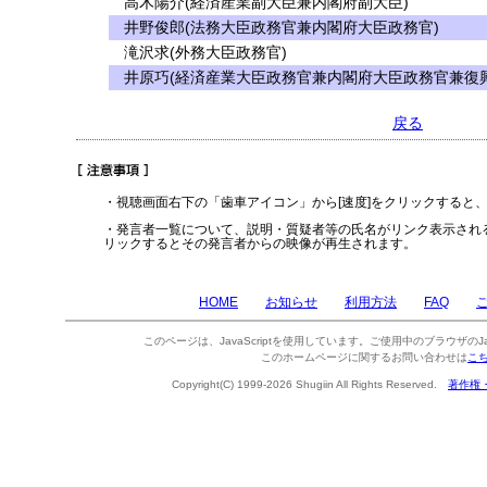
高木陽介(経済産業副大臣兼内閣府副大臣)
井野俊郎(法務大臣政務官兼内閣府大臣政務官)
滝沢求(外務大臣政務官)
井原巧(経済産業大臣政務官兼内閣府大臣政務官兼復興
戻る
・視聴画面右下の「歯車アイコン」から[速度]をクリックすると
・発言者一覧について、説明・質疑者等の氏名がリンク表示され
リックするとその発言者からの映像が再生されます。
HOME
お知らせ
利用方法
FAQ
このページは、JavaScriptを使用しています。ご使用中のブラウザのJa
このホームページに関するお問い合わせは
こ
Copyright(C) 1999-2026 Shugiin All Rights Reserved.
著作権