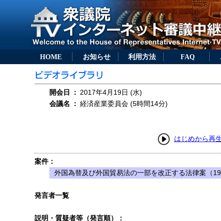
HOME
お知らせ
利用方法
FAQ
開会日
：
2017年4月19日 (水)
会議名
：
経済産業委員会 (5時間14分)
はじめから再
案件：
外国為替及び外国貿易法の一部を改正する法律案（19
発言者一覧
説明・質疑者等（発言順）：