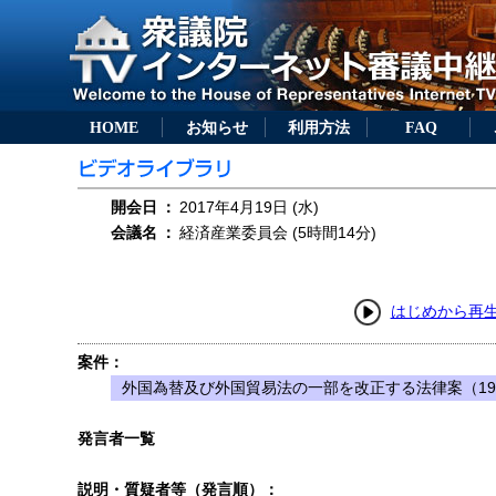
HOME
お知らせ
利用方法
FAQ
開会日
：
2017年4月19日 (水)
会議名
：
経済産業委員会 (5時間14分)
はじめから再
案件：
外国為替及び外国貿易法の一部を改正する法律案（19
発言者一覧
説明・質疑者等（発言順）：