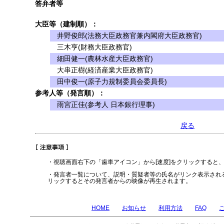
答弁者等
大臣等（建制順）：
井野俊郎(法務大臣政務官兼内閣府大臣政務官)
三木亨(財務大臣政務官)
細田健一(農林水産大臣政務官)
大串正樹(経済産業大臣政務官)
田中俊一(原子力規制委員会委員長)
参考人等（発言順）：
雨宮正佳(参考人 日本銀行理事)
戻る
・視聴画面右下の「歯車アイコン」から[速度]をクリックすると
・発言者一覧について、説明・質疑者等の氏名がリンク表示され
リックするとその発言者からの映像が再生されます。
HOME
お知らせ
利用方法
FAQ