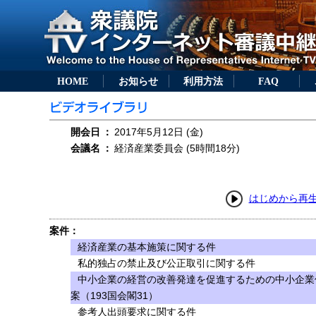
HOME
お知らせ
利用方法
FAQ
開会日
：
2017年5月12日 (金)
会議名
：
経済産業委員会 (5時間18分)
はじめから再
案件：
経済産業の基本施策に関する件
私的独占の禁止及び公正取引に関する件
中小企業の経営の改善発達を促進するための中小企業
案（193国会閣31）
参考人出頭要求に関する件