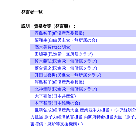
発言者一覧
説明・質疑者等（発言順）：
浮島智子(経済産業委員長)
簗和生(自由民主党・無所属の会)
高木美智代(公明党)
田嶋要(民進党・無所属クラブ)
鈴木義弘(民進党・無所属クラブ)
落合貴之(民進党・無所属クラブ)
升田世喜男(民進党・無所属クラブ)
浮島智子(経済産業委員長)
北神圭朗(民進党・無所属クラブ)
大平喜信(日本共産党)
木下智彦(日本維新の会)
世耕弘成(経済産業大臣 産業競争力担当 ロシア経済
力担当 原子力経済被害担当 内閣府特命担当大臣（原子
害賠償・廃炉等支援機構）)