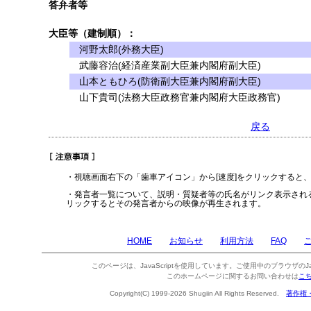
答弁者等
大臣等（建制順）：
河野太郎(外務大臣)
武藤容治(経済産業副大臣兼内閣府副大臣)
山本ともひろ(防衛副大臣兼内閣府副大臣)
山下貴司(法務大臣政務官兼内閣府大臣政務官)
戻る
・視聴画面右下の「歯車アイコン」から[速度]をクリックすると
・発言者一覧について、説明・質疑者等の氏名がリンク表示され
リックするとその発言者からの映像が再生されます。
HOME
お知らせ
利用方法
FAQ
このページは、JavaScriptを使用しています。ご使用中のブラウザのJa
このホームページに関するお問い合わせは
こ
Copyright(C) 1999-2026 Shugiin All Rights Reserved.
著作権