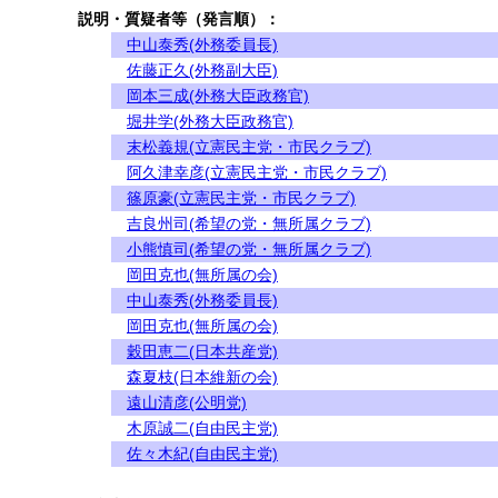
説明・質疑者等（発言順）：
中山泰秀(外務委員長)
佐藤正久(外務副大臣)
岡本三成(外務大臣政務官)
堀井学(外務大臣政務官)
末松義規(立憲民主党・市民クラブ)
阿久津幸彦(立憲民主党・市民クラブ)
篠原豪(立憲民主党・市民クラブ)
吉良州司(希望の党・無所属クラブ)
小熊慎司(希望の党・無所属クラブ)
岡田克也(無所属の会)
中山泰秀(外務委員長)
岡田克也(無所属の会)
穀田恵二(日本共産党)
森夏枝(日本維新の会)
遠山清彦(公明党)
木原誠二(自由民主党)
佐々木紀(自由民主党)