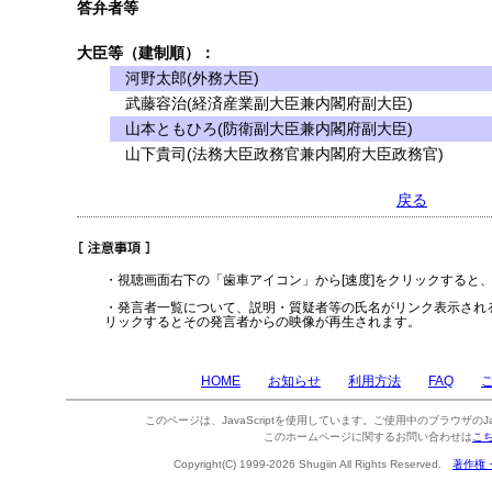
答弁者等
大臣等（建制順）：
河野太郎(外務大臣)
武藤容治(経済産業副大臣兼内閣府副大臣)
山本ともひろ(防衛副大臣兼内閣府副大臣)
山下貴司(法務大臣政務官兼内閣府大臣政務官)
戻る
・視聴画面右下の「歯車アイコン」から[速度]をクリックすると
・発言者一覧について、説明・質疑者等の氏名がリンク表示され
リックするとその発言者からの映像が再生されます。
HOME
お知らせ
利用方法
FAQ
このページは、JavaScriptを使用しています。ご使用中のブラウザのJa
このホームページに関するお問い合わせは
こ
Copyright(C) 1999-2026 Shugiin All Rights Reserved.
著作権