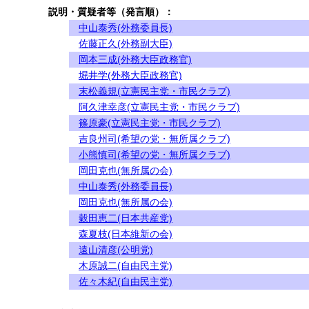
説明・質疑者等（発言順）：
中山泰秀(外務委員長)
佐藤正久(外務副大臣)
岡本三成(外務大臣政務官)
堀井学(外務大臣政務官)
末松義規(立憲民主党・市民クラブ)
阿久津幸彦(立憲民主党・市民クラブ)
篠原豪(立憲民主党・市民クラブ)
吉良州司(希望の党・無所属クラブ)
小熊慎司(希望の党・無所属クラブ)
岡田克也(無所属の会)
中山泰秀(外務委員長)
岡田克也(無所属の会)
穀田恵二(日本共産党)
森夏枝(日本維新の会)
遠山清彦(公明党)
木原誠二(自由民主党)
佐々木紀(自由民主党)