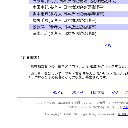
石原進(参考人 日本放送協会経営委員会委員長)
木田幸紀(参考人 日本放送協会専務理事)
坂本忠宣(参考人 日本放送協会専務理事)
松坂千尋(参考人 日本放送協会理事)
松原洋一(参考人 日本放送協会理事)
黄木紀之(参考人 日本放送協会理事)
戻る
・視聴画面右下の「歯車アイコン」から[速度]をクリックすると
・発言者一覧について、説明・質疑者等の氏名がリンク表示され
リックするとその発言者からの映像が再生されます。
HOME
お知らせ
利用方法
FAQ
このページは、JavaScriptを使用しています。ご使用中のブラウザのJa
このホームページに関するお問い合わせは
こ
Copyright(C) 1999-2026 Shugiin All Rights Reserved.
著作権