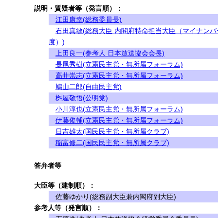
説明・質疑者等（発言順）：
江田康幸(総務委員長)
石田真敏(総務大臣 内閣府特命担当大臣（マイナンバ
度）)
上田良一(参考人 日本放送協会会長)
長尾秀樹(立憲民主党・無所属フォーラム)
高井崇志(立憲民主党・無所属フォーラム)
鳩山二郎(自由民主党)
桝屋敬悟(公明党)
小川淳也(立憲民主党・無所属フォーラム)
伊藤俊輔(立憲民主党・無所属フォーラム)
日吉雄太(国民民主党・無所属クラブ)
稲富修二(国民民主党・無所属クラブ)
答弁者等
大臣等（建制順）：
佐藤ゆかり(総務副大臣兼内閣府副大臣)
参考人等（発言順）：