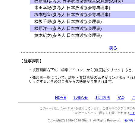
石原進(参考人 日本放送協会経営委員会委員長)
木田幸紀(参考人 日本放送協会専務理事)
坂本忠宣(参考人 日本放送協会専務理事)
松坂千尋(参考人 日本放送協会理事)
松原洋一(参考人 日本放送協会理事)
黄木紀之(参考人 日本放送協会理事)
戻る
・視聴画面右下の「歯車アイコン」から[速度]をクリックすると
・発言者一覧について、説明・質疑者等の氏名がリンク表示され
リックするとその発言者からの映像が再生されます。
HOME
お知らせ
利用方法
FAQ
このページは、JavaScriptを使用しています。ご使用中のブラウザのJa
このホームページに関するお問い合わせは
こ
Copyright(C) 1999-2026 Shugiin All Rights Reserved.
著作権