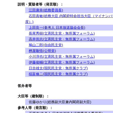
説明・質疑者等（発言順）：
江田康幸(総務委員長)
石田真敏(総務大臣 内閣府特命担当大臣（マイナンバ
度）)
上田良一(参考人 日本放送協会会長)
長尾秀樹(立憲民主党・無所属フォーラム)
高井崇志(立憲民主党・無所属フォーラム)
鳩山二郎(自由民主党)
桝屋敬悟(公明党)
小川淳也(立憲民主党・無所属フォーラム)
伊藤俊輔(立憲民主党・無所属フォーラム)
日吉雄太(国民民主党・無所属クラブ)
稲富修二(国民民主党・無所属クラブ)
答弁者等
大臣等（建制順）：
佐藤ゆかり(総務副大臣兼内閣府副大臣)
参考人等（発言順）：