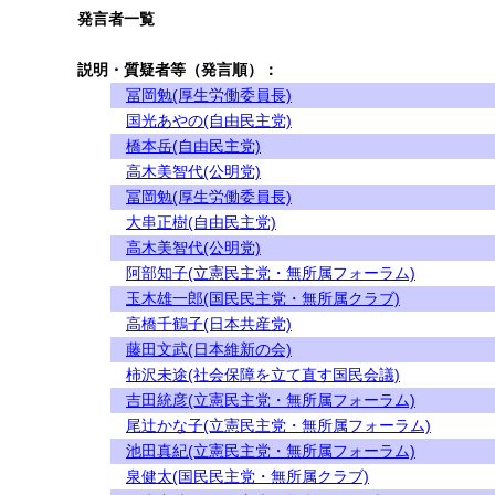
発言者一覧
説明・質疑者等（発言順）：
冨岡勉(厚生労働委員長)
国光あやの(自由民主党)
橋本岳(自由民主党)
高木美智代(公明党)
冨岡勉(厚生労働委員長)
大串正樹(自由民主党)
高木美智代(公明党)
阿部知子(立憲民主党・無所属フォーラム)
玉木雄一郎(国民民主党・無所属クラブ)
高橋千鶴子(日本共産党)
藤田文武(日本維新の会)
柿沢未途(社会保障を立て直す国民会議)
吉田統彦(立憲民主党・無所属フォーラム)
尾辻かな子(立憲民主党・無所属フォーラム)
池田真紀(立憲民主党・無所属フォーラム)
泉健太(国民民主党・無所属クラブ)