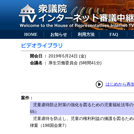
HOME
お知らせ
利用方法
FAQ
開会日
：
2019年5月24日 (金)
会議名
：
厚生労働委員会 (5時間41分)
はじめから再
案件：
児童虐待防止対策の強化を図るための児童福祉法等の
55）
児童虐待を防止し、児童の権利利益の擁護を図るため
律案（198国会衆7）