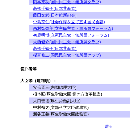
岡本充功(国民民主党・無所属クラブ)
高橋千鶴子(日本共産党)
藤田文武(日本維新の会)
中島克仁(社会保障を立て直す国民会議)
西村智奈美(立憲民主党・無所属フォーラム)
初鹿明博(立憲民主党・無所属フォーラム)
大西健介(国民民主党・無所属クラブ)
高橋千鶴子(日本共産党)
稲富修二(国民民主党・無所属クラブ)
答弁者等
大臣等（建制順）：
安倍晋三(内閣総理大臣)
根本匠(厚生労働大臣 働き方改革担当)
大口善徳(厚生労働副大臣)
中村裕之(文部科学大臣政務官)
新谷正義(厚生労働大臣政務官)
戻る