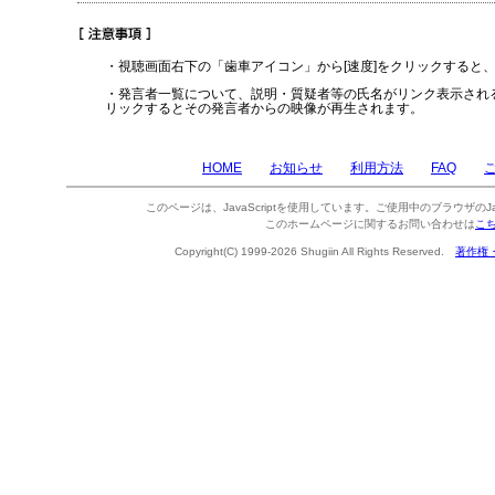
・視聴画面右下の「歯車アイコン」から[速度]をクリックすると
・発言者一覧について、説明・質疑者等の氏名がリンク表示され
リックするとその発言者からの映像が再生されます。
HOME
お知らせ
利用方法
FAQ
このページは、JavaScriptを使用しています。ご使用中のブラウザのJa
このホームページに関するお問い合わせは
こ
Copyright(C) 1999-2026 Shugiin All Rights Reserved.
著作権