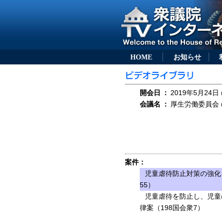
HOME
お知らせ
開会日
：
2019年5月24日 
会議名
：
厚生労働委員会 (
案件：
児童虐待防止対策の強化
55）
児童虐待を防止し、児童
律案（198国会衆7）