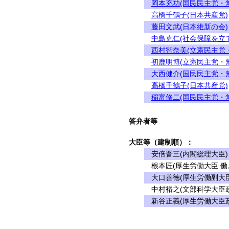
岡本充功(国民民主党・
高橋千鶴子(日本共産党)
藤田文武(日本維新の会)
中島克仁(社会保障を立
西村智奈美(立憲民主党
初鹿明博(立憲民主党・
大西健介(国民民主党・
高橋千鶴子(日本共産党)
稲富修二(国民民主党・
答弁者等
大臣等（建制順）：
安倍晋三(内閣総理大臣)
根本匠(厚生労働大臣 働
大口善徳(厚生労働副大臣
中村裕之(文部科学大臣政
新谷正義(厚生労働大臣政