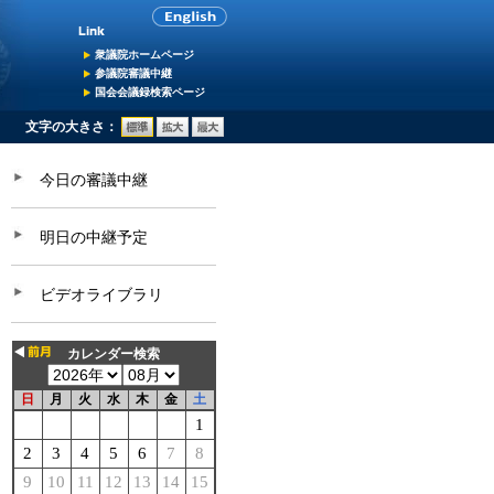
衆議院ホームページ
参議院審議中継
国会会議録検索ページ
文字の大きさ：
今日の審議中継
明日の中継予定
ビデオライブラリ
カレンダー検索
日
月
火
水
木
金
土
1
2
3
4
5
6
7
8
9
10
11
12
13
14
15