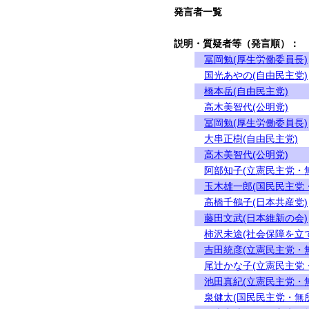
発言者一覧
説明・質疑者等（発言順）：
冨岡勉(厚生労働委員長)
国光あやの(自由民主党)
橋本岳(自由民主党)
高木美智代(公明党)
冨岡勉(厚生労働委員長)
大串正樹(自由民主党)
高木美智代(公明党)
阿部知子(立憲民主党・
玉木雄一郎(国民民主党
高橋千鶴子(日本共産党)
藤田文武(日本維新の会)
柿沢未途(社会保障を立
吉田統彦(立憲民主党・
尾辻かな子(立憲民主党
池田真紀(立憲民主党・
泉健太(国民民主党・無