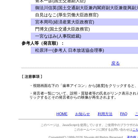
青木一彦(国土交通副大臣)
御法川信英(国土交通副大臣兼内閣府副大臣兼復興副大
自見はなこ(厚生労働大臣政務官)
宮本周司(経済産業大臣政務官)
門博文(国土交通大臣政務官)
一宮なほみ(人事院総裁)
参考人等（発言順）：
松原洋一(参考人 日本放送協会理事)
戻る
・視聴画面右下の「歯車アイコン」から[速度]をクリックすると
・発言者一覧について、説明・質疑者等の氏名がリンク表示され
リックするとその発言者からの映像が再生されます。
HOME
お知らせ
利用方法
FAQ
このページは、JavaScriptを使用しています。ご使用中のブラウザのJa
このホームページに関するお問い合わせは
こ
Copyright(C) 1999-2026 Shugiin All Rights Reserved.
著作権