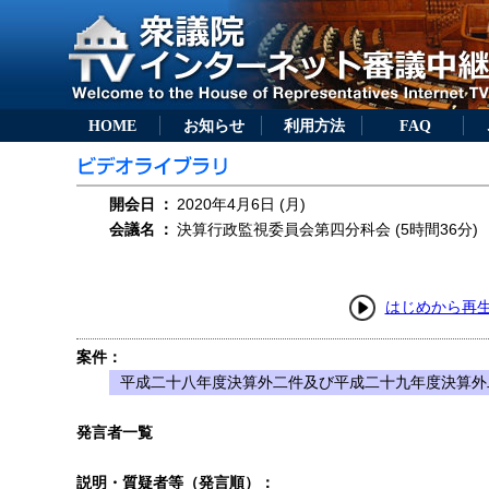
HOME
お知らせ
利用方法
FAQ
開会日
：
2020年4月6日 (月)
会議名
：
決算行政監視委員会第四分科会 (5時間36分)
はじめから再
案件：
平成二十八年度決算外二件及び平成二十九年度決算外
発言者一覧
説明・質疑者等（発言順）：