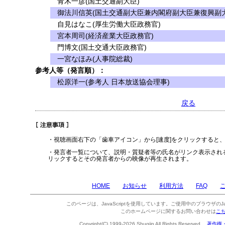
青木一彦(国土交通副大臣)
御法川信英(国土交通副大臣兼内閣府副大臣兼復興副大
自見はなこ(厚生労働大臣政務官)
宮本周司(経済産業大臣政務官)
門博文(国土交通大臣政務官)
一宮なほみ(人事院総裁)
参考人等（発言順）：
松原洋一(参考人 日本放送協会理事)
戻る
・視聴画面右下の「歯車アイコン」から[速度]をクリックすると
・発言者一覧について、説明・質疑者等の氏名がリンク表示され
リックするとその発言者からの映像が再生されます。
HOME
お知らせ
利用方法
FAQ
このページは、JavaScriptを使用しています。ご使用中のブラウザのJa
このホームページに関するお問い合わせは
こ
Copyright(C) 1999-2026 Shugiin All Rights Reserved.
著作権