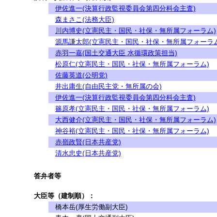
伊佐進一(決算行政監視委員会第四分科会主査)
森まさこ(法務大臣)
川内博史(立憲民主・国民・社保・無所属フォーラム)
源馬謙太郎(立憲民主・国民・社保・無所属フォーラム
赤羽一嘉(国土交通大臣 水循環政策担当)
松原仁(立憲民主・国民・社保・無所属フォーラム)
佐藤英道(公明党)
井出庸生(自由民主党・無所属の会)
伊佐進一(決算行政監視委員会第四分科会主査)
篠原孝(立憲民主・国民・社保・無所属フォーラム)
大西健介(立憲民主・国民・社保・無所属フォーラム)
神谷裕(立憲民主・国民・社保・無所属フォーラム)
赤嶺政賢(日本共産党)
清水忠史(日本共産党)
答弁者等
大臣等（建制順）：
橋本岳(厚生労働副大臣)