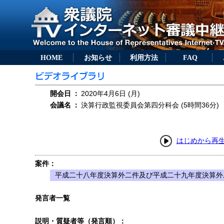
HOME
お知らせ
利用方法
FAQ
開会日
：
2020年4月6日 (月)
会議名
：
決算行政監視委員会第四分科会 (5時間36分)
はじめから再
案件：
平成二十八年度決算外二件及び平成二十九年度決算外
発言者一覧
説明・質疑者等（発言順）：