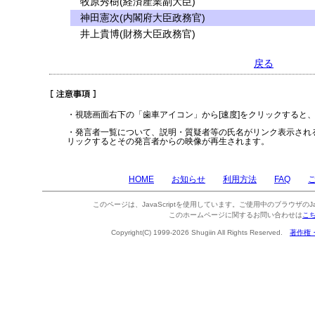
牧原秀樹(経済産業副大臣)
神田憲次(内閣府大臣政務官)
井上貴博(財務大臣政務官)
戻る
・視聴画面右下の「歯車アイコン」から[速度]をクリックすると
・発言者一覧について、説明・質疑者等の氏名がリンク表示され
リックするとその発言者からの映像が再生されます。
HOME
お知らせ
利用方法
FAQ
このページは、JavaScriptを使用しています。ご使用中のブラウザのJa
このホームページに関するお問い合わせは
こ
Copyright(C) 1999-2026 Shugiin All Rights Reserved.
著作権