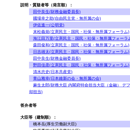
説明・質疑者等（発言順）：
田中良生(財務金融委員長)
國場幸之助(自由民主党・無所属の会)
伊佐進一(公明党)
末松義規(立憲民主・国民・社保・無所属フォーラム)
海江田万里(立憲民主・国民・社保・無所属フォーラム
森田俊和(立憲民主・国民・社保・無所属フォーラム)
日吉雄太(立憲民主・国民・社保・無所属フォーラム)
田中良生(財務金融委員長)
野田佳彦(立憲民主・国民・社保・無所属フォーラム)
清水忠史(日本共産党)
青山雅幸(日本維新の会・無所属の会)
麻生太郎(財務大臣 内閣府特命担当大臣（金融） デ
却担当)
答弁者等
大臣等（建制順）：
橋本岳(厚生労働副大臣)