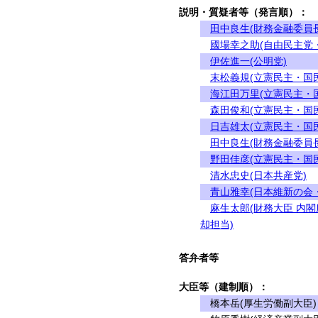
説明・質疑者等（発言順）：
田中良生(財務金融委員長
國場幸之助(自由民主党
伊佐進一(公明党)
末松義規(立憲民主・国
海江田万里(立憲民主・
森田俊和(立憲民主・国
日吉雄太(立憲民主・国
田中良生(財務金融委員長
野田佳彦(立憲民主・国
清水忠史(日本共産党)
青山雅幸(日本維新の会
麻生太郎(財務大臣 内
却担当)
答弁者等
大臣等（建制順）：
橋本岳(厚生労働副大臣)