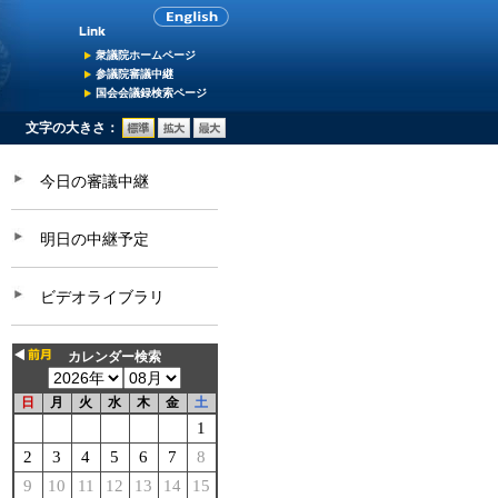
衆議院ホームページ
参議院審議中継
国会会議録検索ページ
文字の大きさ：
今日の審議中継
明日の中継予定
ビデオライブラリ
カレンダー検索
日
月
火
水
木
金
土
1
2
3
4
5
6
7
8
9
10
11
12
13
14
15