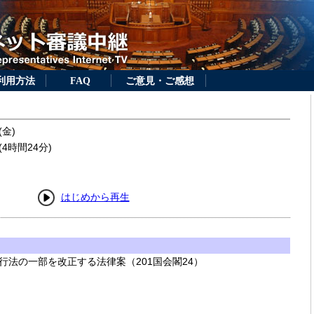
利用方法
FAQ
ご意見・ご感想
(金)
4時間24分)
はじめから再生
行法の一部を改正する法律案（201国会閣24）