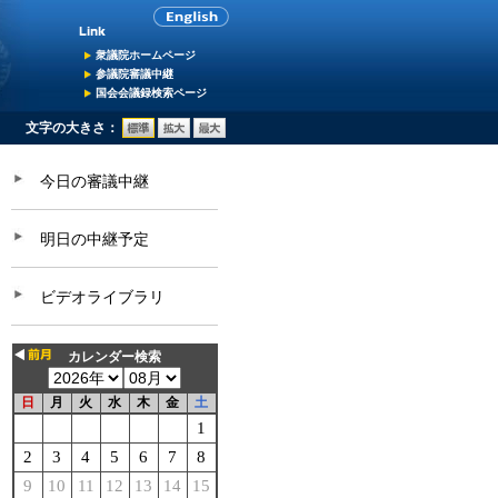
衆議院ホームページ
参議院審議中継
国会会議録検索ページ
文字の大きさ：
今日の審議中継
明日の中継予定
ビデオライブラリ
カレンダー検索
日
月
火
水
木
金
土
1
2
3
4
5
6
7
8
9
10
11
12
13
14
15