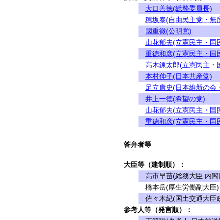
大口善徳(総務委員長)
穂坂泰(自由民主党・無
國重徹(公明党)
山花郁夫(立憲民主・国
重徳和彦(立憲民主・国
高木錬太郎(立憲民主・
本村伸子(日本共産党)
足立康史(日本維新の会
井上一徳(希望の党)
山花郁夫(立憲民主・国
重徳和彦(立憲民主・国
答弁者等
大臣等（建制順）：
高市早苗(総務大臣 内閣
橋本岳(厚生労働副大臣)
佐々木紀(国土交通大臣政
参考人等（発言順）：