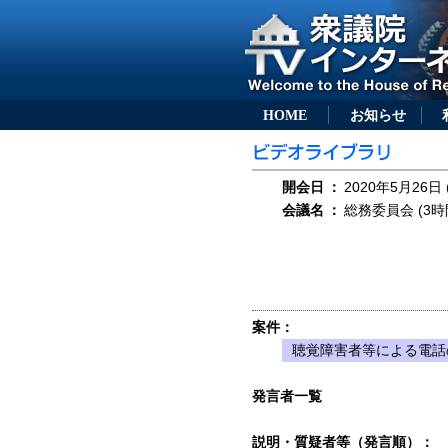
HOME
お知らせ
開会日
：
2020年5月26日 
会議名
：
総務委員会 (3時
案件：
聴覚障害者等による電話
発言者一覧
説明・質疑者等（発言順）：