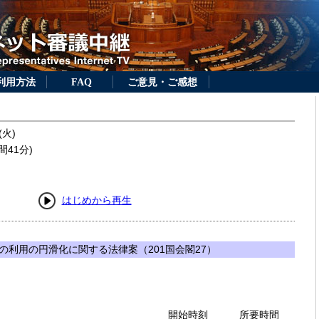
利用方法
FAQ
ご意見・ご感想
(火)
間41分)
はじめから再生
の利用の円滑化に関する法律案（201国会閣27）
開始時刻
所要時間