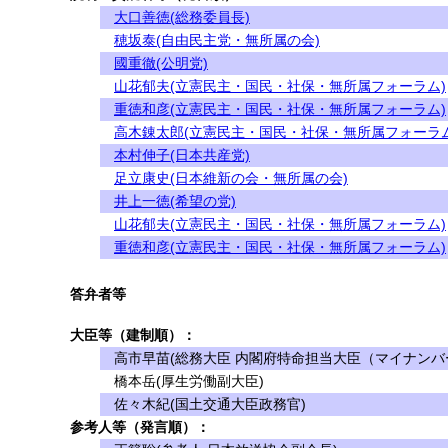
大口善徳(総務委員長)
穂坂泰(自由民主党・無所属の会)
國重徹(公明党)
山花郁夫(立憲民主・国民・社保・無所属フォーラム)
重徳和彦(立憲民主・国民・社保・無所属フォーラム)
高木錬太郎(立憲民主・国民・社保・無所属フォーラム
本村伸子(日本共産党)
足立康史(日本維新の会・無所属の会)
井上一徳(希望の党)
山花郁夫(立憲民主・国民・社保・無所属フォーラム)
重徳和彦(立憲民主・国民・社保・無所属フォーラム)
答弁者等
大臣等（建制順）：
高市早苗(総務大臣 内閣府特命担当大臣（マイナンバ
橋本岳(厚生労働副大臣)
佐々木紀(国土交通大臣政務官)
参考人等（発言順）：