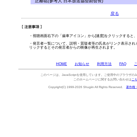
正籬聡(参考人 日本放送協会副会長)
戻る
・視聴画面右下の「歯車アイコン」から[速度]をクリックすると
・発言者一覧について、説明・質疑者等の氏名がリンク表示され
リックするとその発言者からの映像が再生されます。
HOME
お知らせ
利用方法
FAQ
このページは、JavaScriptを使用しています。ご使用中のブラウザのJa
このホームページに関するお問い合わせは
こ
Copyright(C) 1999-2026 Shugiin All Rights Reserved.
著作権