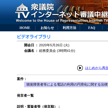
HOME
お知らせ
利用方法
FAQ
開会日
：
2020年5月26日 (火)
会議名
：
総務委員会 (3時間41分)
はじめから再
案件：
聴覚障害者等による電話の利用の円滑化に関する法律案
発言者一覧
説明・質疑者等（発言順）：