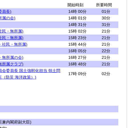
開始時刻
所要時間
委員長)
14時 00分
01分
所属の会)
14時 01分
30分
14時 31分
31分
社民・無所属)
15時 02分
21分
社民・無所属)
15時 23分
21分
・社民・無所属)
15時 44分
21分
16時 05分
22分
・無所属の会)
16時 27分
21分
無所属クラブ)
16時 48分
21分
員会委員長 国土強靭化担当 領土問
17時 09分
02分
（防災 海洋政策）)
兼内閣府副大臣)