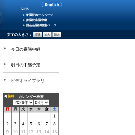
衆議院ホームページ
参議院審議中継
国会会議録検索ページ
文字の大きさ：
今日の審議中継
明日の中継予定
ビデオライブラリ
カレンダー検索
日
月
火
水
木
金
土
1
2
3
4
5
6
7
8
9
10
11
12
13
14
15