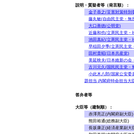
説明・質疑者等（発言順）：
金子恭之(災害対策特別
藤丸敏(自由民主党・無
大口善徳(公明党)
近藤和也(立憲民主党・
池田真紀(立憲民主党・
早稲田夕季(立憲民主党
田村貴昭(日本共産党)
美延映夫(日本維新の会
古川元久(国民民主党・
小此木八郎(国家公安委
題担当 内閣府特命担当大臣
答弁者等
大臣等（建制順）：
赤澤亮正(内閣府副大臣)
熊田裕通(総務副大臣)
長坂康正(経済産業副大臣