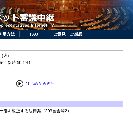
利用方法
FAQ
ご意見・ご感想
 (火)
 (3時間14分)
はじめから再生
一部を改正する法律案（203国会閣2）