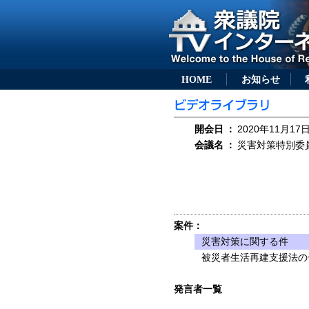
HOME
お知らせ
開会日
：
2020年11月17日
会議名
：
災害対策特別委員会
案件：
災害対策に関する件
被災者生活再建支援法の
発言者一覧