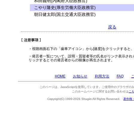
和田義明(内閣府大臣政務官)
こやり隆史(厚生労働大臣政務官)
朝日健太郎(国土交通大臣政務官)
戻る
・視聴画面右下の「歯車アイコン」から[速度]をクリックすると
・発言者一覧について、説明・質疑者等の氏名がリンク表示され
リックするとその発言者からの映像が再生されます。
HOME
お知らせ
利用方法
FAQ
このページは、JavaScriptを使用しています。ご使用中のブラウザのJa
このホームページに関するお問い合わせは
こ
Copyright(C) 1999-2026 Shugiin All Rights Reserved.
著作権