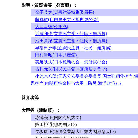
説明・質疑者等（発言順）：
金子恭之(災害対策特別委員長)
藤丸敏(自由民主党・無所属の会)
大口善徳(公明党)
近藤和也(立憲民主党・社民・無所属)
池田真紀(立憲民主党・社民・無所属)
早稲田夕季(立憲民主党・社民・無所属)
田村貴昭(日本共産党)
美延映夫(日本維新の会・無所属の会)
古川元久(国民民主党・無所属クラブ)
小此木八郎(国家公安委員会委員長 国土強靭化担当 
題担当 内閣府特命担当大臣（防災 海洋政策）)
答弁者等
大臣等（建制順）：
赤澤亮正(内閣府副大臣)
熊田裕通(総務副大臣)
長坂康正(経済産業副大臣兼内閣府副大臣)