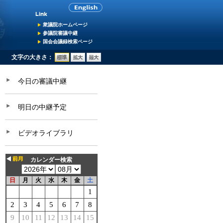
衆議院ホームページ
参議院審議中継
国会会議録検索ページ
文字の大きさ：
今日の審議中継
明日の中継予定
ビデオライブラリ
カレンダー検索
日
月
火
水
木
金
土
1
2
3
4
5
6
7
8
9
10
11
12
13
14
15