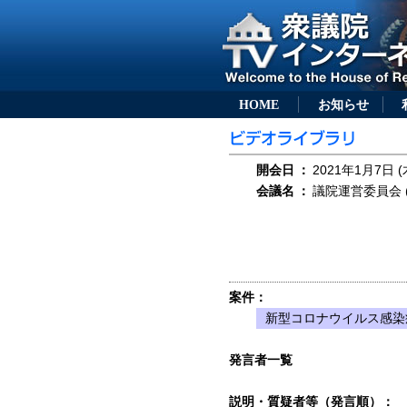
HOME
お知らせ
開会日
：
2021年1月7日 (
会議名
：
議院運営委員会 (
案件：
新型コロナウイルス感染
発言者一覧
説明・質疑者等（発言順）：