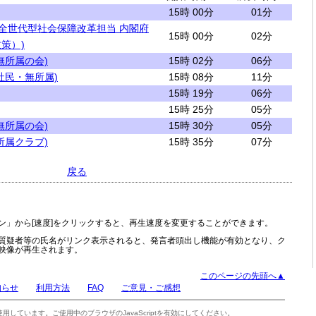
15時 00分
01分
 全世代型社会保障改革担当 内閣府
15時 00分
02分
策）)
無所属の会)
15時 02分
06分
社民・無所属)
15時 08分
11分
15時 19分
06分
15時 25分
05分
無所属の会)
15時 30分
05分
所属クラブ)
15時 35分
07分
戻る
ン」から[速度]をクリックすると、再生速度を変更することができます。
質疑者等の氏名がリンク表示されると、発言者頭出し機能が有効となり、ク
映像が再生されます。
このページの先頭へ▲
知らせ
利用方法
FAQ
ご意見・ご感想
tを使用しています。ご使用中のブラウザのJavaScriptを有効にしてください。