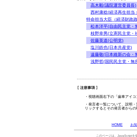
高木毅(議院運営委員長)
西村康稔(経済再生担当
特命担当大臣（経済財政政
松本洋平(自由民主党・
枝野幸男(立憲民主党・
佐藤英道(公明党)
塩川鉄也(日本共産党)
遠藤敬(日本維新の会・
浅野哲(国民民主党・無
・視聴画面右下の「歯車アイコ
・発言者一覧について、説明・
リックするとその発言者からの
HOME
お
このページは、JavaScrip