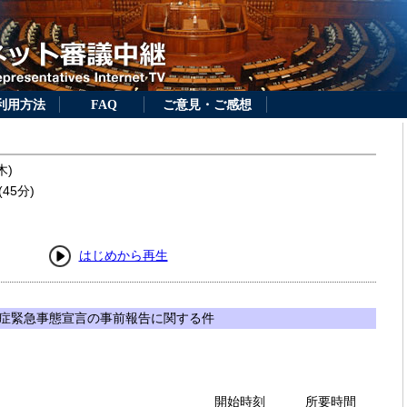
利用方法
FAQ
ご意見・ご感想
木)
45分)
はじめから再生
症緊急事態宣言の事前報告に関する件
開始時刻
所要時間