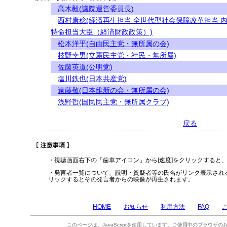
高木毅(議院運営委員長)
西村康稔(経済再生担当 全世代型社会保障改革担当 
特命担当大臣（経済財政政策）)
松本洋平(自由民主党・無所属の会)
枝野幸男(立憲民主党・社民・無所属)
佐藤英道(公明党)
塩川鉄也(日本共産党)
遠藤敬(日本維新の会・無所属の会)
浅野哲(国民民主党・無所属クラブ)
戻る
・視聴画面右下の「歯車アイコン」から[速度]をクリックすると
・発言者一覧について、説明・質疑者等の氏名がリンク表示され
リックするとその発言者からの映像が再生されます。
HOME
お知らせ
利用方法
FAQ
このページは、JavaScriptを使用しています。ご使用中のブラウザのJa