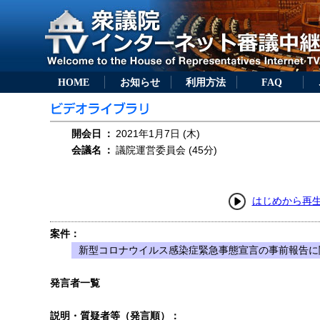
HOME
お知らせ
利用方法
FAQ
開会日
：
2021年1月7日 (木)
会議名
：
議院運営委員会 (45分)
はじめから再
案件：
新型コロナウイルス感染症緊急事態宣言の事前報告に
発言者一覧
説明・質疑者等（発言順）：